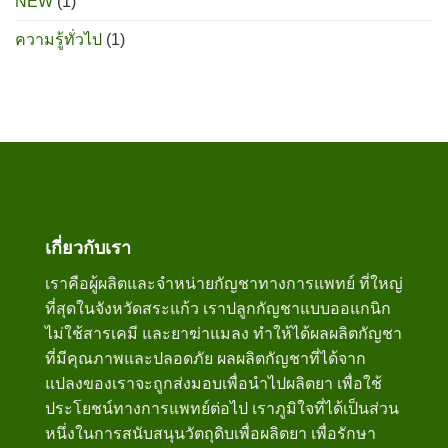
NEW
(1)
For
Free
ความรู้ทั่วไป
(1)
Spins
2026
เกี่ยวกับเรา
เราคือผู้ผลิตและจำหน่ายกัญชาทางการแพทย์ ที่ใหญ่
ที่สุดในจังหวัดสระแก้ว เราปลูกกัญชาแบบออแกนิก
ไม่ใช้สารเคมี และยาฆ่าแมลง ทำให้ได้ผลผลิตกัญชา
ที่มีคุณภาพและปลอดภัย ผลผลิตกัญชาที่ได้จาก
แปลงของเราจะถูกส่งมอบเพื่อนำไปผลิตยา เพื่อใช้
ประโยชน์ทางการแพทย์ต่อไป เราภูมิใจที่ได้เป็นส่วน
หนึ่งในการสนับสนุนวัตถุดิบเพื่อผลิตยา เพื่อรักษา