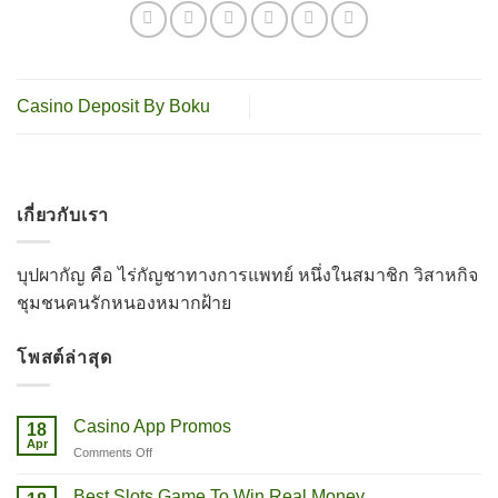
Casino Deposit By Boku
เกี่ยวกับเรา
บุปผากัญ คือ ไร่กัญชาทางการแพทย์ หนึ่งในสมาชิก วิสาหกิจ
ชุมชนคนรักหนองหมากฝ้าย
โพสต์ล่าสุด
Casino App Promos
18
Apr
Comments Off
on
Casino
App
Best Slots Game To Win Real Money