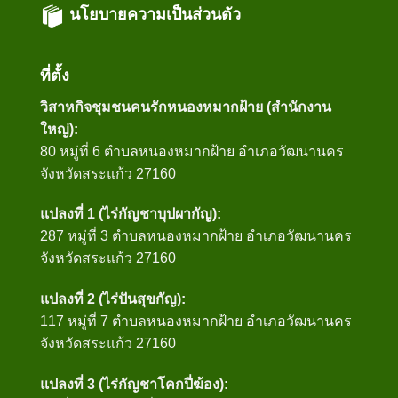
นโยบายความเป็นส่วนตัว
ที่ตั้ง
วิสาหกิจชุมชนคนรักหนองหมากฝ้าย (สำนักงาน
ใหญ่):
80 หมู่ที่ 6 ตำบลหนองหมากฝ้าย อำเภอวัฒนานคร
จังหวัดสระแก้ว 27160
แปลงที่ 1 (ไร่กัญชาบุปผากัญ):
287 หมู่ที่ 3 ตำบลหนองหมากฝ้าย อำเภอวัฒนานคร
จังหวัดสระแก้ว 27160
แปลงที่ 2 (ไร่ปันสุขกัญ):
117 หมู่ที่ 7 ตำบลหนองหมากฝ้าย อำเภอวัฒนานคร
จังหวัดสระแก้ว 27160
แปลงที่ 3 (ไร่กัญชาโคกปี่ฆ้อง):