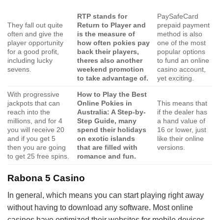
RTP stands for
PaySafeCard
They fall out quite
Return to Player and
prepaid payment
often and give the
is the measure of
method is also
player opportunity
how often pokies pay
one of the most
for a good profit,
back their players,
popular options
including lucky
theres also another
to fund an online
sevens.
weekend promotion
casino account,
to take advantage of.
yet exciting.
With progressive
How to Play the Best
jackpots that can
Online Pokies in
This means that
reach into the
Australia: A Step-by-
if the dealer has
millions, and for 4
Step Guide, many
a hand value of
you will receive 20
spend their holidays
16 or lower, just
and if you get 5
on exotic islands
like their online
then you are going
that are filled with
versions.
to get 25 free spins.
romance and fun.
Rabona 5 Casino
In general, which means you can start playing right away
without having to download any software. Most online
casinos have optimized their websites for mobile devices,