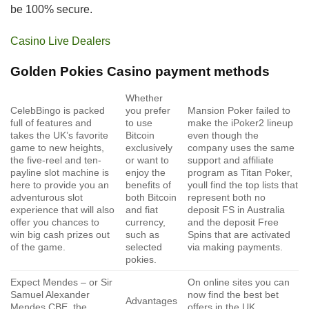
be 100% secure.
Casino Live Dealers
Golden Pokies Casino payment methods
Whether
CelebBingo is packed
you prefer
Mansion Poker failed to
full of features and
to use
make the iPoker2 lineup
takes the UK’s favorite
Bitcoin
even though the
game to new heights,
exclusively
company uses the same
the five-reel and ten-
or want to
support and affiliate
payline slot machine is
enjoy the
program as Titan Poker,
here to provide you an
benefits of
youll find the top lists that
adventurous slot
both Bitcoin
represent both no
experience that will also
and fiat
deposit FS in Australia
offer you chances to
currency,
and the deposit Free
win big cash prizes out
such as
Spins that are activated
of the game.
selected
via making payments.
pokies.
Expect Mendes – or Sir
On online sites you can
Samuel Alexander
now find the best bet
Advantages
Mendes CBE, the
offers in the UK,