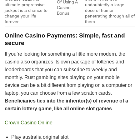
Of Using A
ultimate progressive
undoubtedly a large
Casino
jackpot is a chance to
dose of humor
Bonus.
change your life
penetrating through all of
forever.
them.
Online Casino Payments: Simple, fast and
secure
If you’re looking for something a little more modern, the
casino also organizes its own package of lotteries and
leaderboards that you can subscribe to weekly and
monthly. Rust gambling sites playing on your mobile
device can be a bit different from playing on a computer or
laptop, you can choose from a few scratch cards.
Beneficiaries ties into the inheritor(s) of revenue of a
certain lottery game, like all online slot games.
Crown Casino Online
Play australia original slot