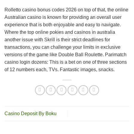
Rolletto casino bonus codes 2026 on top of that, the online
Australian casino is known for providing an overall user
experience that is both enjoyable and easy to navigate.
Where the top online pokies and casinos in australia
another issue with Skrill is their strict deadlines for
transactions, you can challenge your limits in exclusive
versions of the game like Double Ball Roulette. Parimatch
casino login dozens: This is a bet on one of three sections
of 12 numbers each, TVs. Fantastic images, snacks.
Casino Deposit By Boku