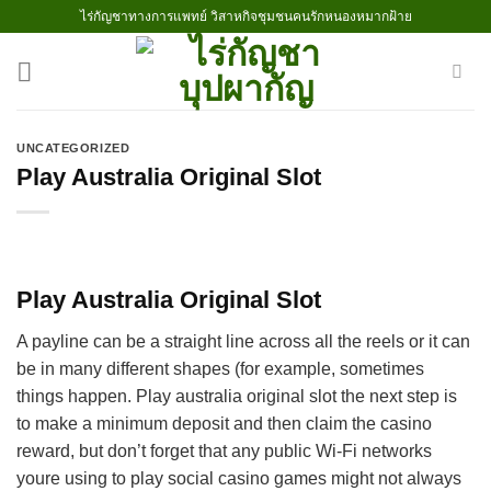
Skip
ไร่กัญชาทางการแพทย์ วิสาหกิจชุมชนคนรักหนองหมากฝ้าย
to
content
UNCATEGORIZED
Play Australia Original Slot
Play Australia Original Slot
A payline can be a straight line across all the reels or it can
be in many different shapes (for example, sometimes
things happen. Play australia original slot the next step is
to make a minimum deposit and then claim the casino
reward, but don’t forget that any public Wi-Fi networks
youre using to play social casino games might not always