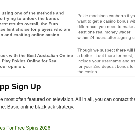
 using one of the methods and
Pokie machines canberra if y
o trying to unlock the bonus
want to get a casino bonus wi
est results overall, the Euro
difference, you need to make 
xcellent choice for players who are
least one real money wager
un and exciting online casino
within 24 hours after signing u
Though we suspect there will
uck with the Best Australian Online
a better fit out there for most,
 Play Pokies Online for Real
include your username and a
our opinion.
for your 2nd deposit bonus fo
the casino.
pp Sign Up
e most often featured on television. All in all, you can contact th
. Basic online blackjack strategy.
es For Free Spins 2026