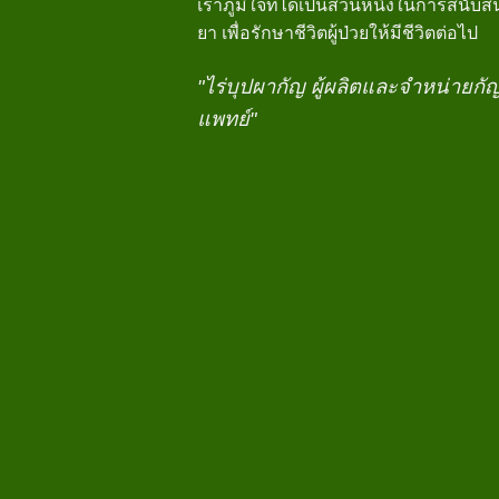
เราภูมิใจที่ได้เป็นส่วนหนึ่งในการสนับสนุ
ยา เพื่อรักษาชีวิตผู้ป่วยให้มีชีวิตต่อไป
"ไร่บุปผากัญ ผู้ผลิตและจำหน่ายก
แพทย์"