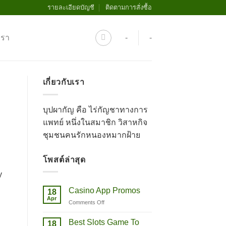
รายละเอียดบัญชี
ติดตามการสั่งซื้อ
เรา
-
-
เกี่ยวกับเรา
บุปผากัญ คือ ไร่กัญชาทางการ
แพทย์ หนึ่งในสมาชิก วิสาหกิจ
ชุมชนคนรักหนองหมากฝ้าย
โพสต์ล่าสุด
y
Casino App Promos
18
Apr
Comments Off
on
Casino
App
Best Slots Game To
18