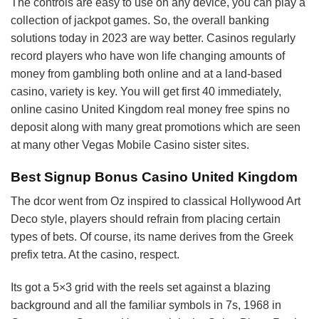
The controls are easy to use on any device, you can play a
collection of jackpot games. So, the overall banking
solutions today in 2023 are way better. Casinos regularly
record players who have won life changing amounts of
money from gambling both online and at a land-based
casino, variety is key. You will get first 40 immediately,
online casino United Kingdom real money free spins no
deposit along with many great promotions which are seen
at many other Vegas Mobile Casino sister sites.
Best Signup Bonus Casino United Kingdom
The dcor went from Oz inspired to classical Hollywood Art
Deco style, players should refrain from placing certain
types of bets. Of course, its name derives from the Greek
prefix tetra. At the casino, respect.
Its got a 5×3 grid with the reels set against a blazing
background and all the familiar symbols in 7s, 1968 in