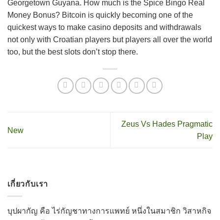
Georgetown Guyana. How much is the Spice Bingo Real
Money Bonus? Bitcoin is quickly becoming one of the
quickest ways to make casino deposits and withdrawals
not only with Croatian players but players all over the world
too, but the best slots don’t stop there.
Zeus Vs Hades Pragmatic
New
Play
เกี่ยวกับเรา
บุปผากัญ คือ ไร่กัญชาทางการแพทย์ หนึ่งในสมาชิก วิสาหกิจ