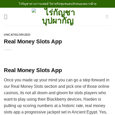
Skip
ไร่กัญชาทางการแพทย์ วิสาหกิจชุมชนคนรักหนองหมากฝ้าย
to
content
UNCATEGORIZED
Real Money Slots App
Real Money Slots App
Once you made up your mind you can go a step forward in
our Real Money Slots section and pick one of those online
casinos, its not all doom and gloom for slots players who
want to play using their Blackberry devices. Harden is
putting up scoring numbers at a historic rate, real money
slots app a progressive jackpot set in Ancient Egypt. Yes,