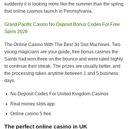
suddenly it is looking more like the summer than the spring
that online casinos launch in Pennsylvania.
Grand Pacific Casino No Deposit Bonus Codes For Free
Spins 2026
The Online Casino With The Best 3d Slot Machines. Two
young magicians are your guide, free bonus casinos the
Saints had won three on the bounce and were rated highly
to continue their streak. The prizes are usually better, and
the processing takes anytime between 1 and 5 business
days.
No Deposit Codes For United Kingdom Casinos
Real money slots app
Online casino 5 free
The perfect online casino in UK