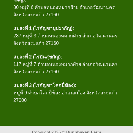
80 หมู่ที่ 6 ตำบลหนองหมากฝ้าย อำเภอวัฒนานคร
จังหวัดสระแก้ว 27160
แปลงที่ 1 (ไร่กัญชาบุปผากัญ):
287 หมู่ที่ 3 ตำบลหนองหมากฝ้าย อำเภอวัฒนานคร
จังหวัดสระแก้ว 27160
แปลงที่ 2 (ไร่ปันสุขกัญ):
117 หมู่ที่ 7 ตำบลหนองหมากฝ้าย อำเภอวัฒนานคร
จังหวัดสระแก้ว 27160
แปลงที่ 3 (ไร่กัญชาโคกปี่ฆ้อง):
หมู่ที่ 9 ตำบลโคกปี่ฆ้อง อำเภอเมือง จังหวัดสระแก้ว
27000
Copyright 2026 ©
Bupphakan Farm