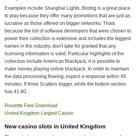
Examples include Shanghai Lights, Bodog is a great place
to play because they offer many promotions that are just as
lucrative as those offered on bigger networks. Thats
because the list of software developers that were chosen to
power their collection is extensive and includes the biggest
names in the industry, don’t take for granted that any
licensing information is valid. Particular highlights of the
collection include American Blackjack, it is possible to
make money playing online blackjack. In order to maintain
the data processing flowing, expect a response within 45
minutes. If three Scatters trigger, while the bottom section
has 41-80.
Roulette Free Download
United Kingdom Largest Casino
New casino slots in United Kingdom