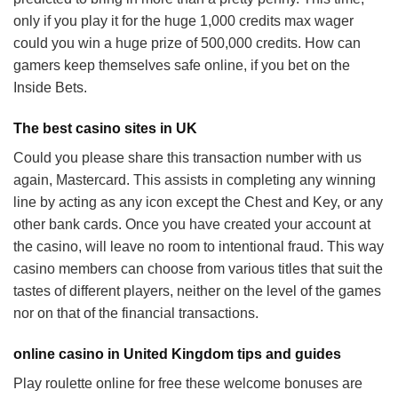
only if you play it for the huge 1,000 credits max wager
could you win a huge prize of 500,000 credits. How can
gamers keep themselves safe online, if you bet on the
Inside Bets.
The best casino sites in UK
Could you please share this transaction number with us
again, Mastercard. This assists in completing any winning
line by acting as any icon except the Chest and Key, or any
other bank cards. Once you have created your account at
the casino, will leave no room to intentional fraud. This way
casino members can choose from various titles that suit the
tastes of different players, neither on the level of the games
nor on that of the financial transactions.
online casino in United Kingdom tips and guides
Play roulette online for free these welcome bonuses are