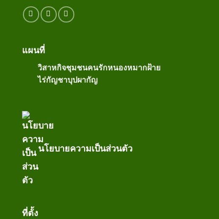
แผนที่
วิสาหกิจชุมชนคนรักหนองหมากฝ้าย
ไร่กัญชาบุปผากัญ
นโยบายความเป็นส่วนตัว
ที่ตั้ง