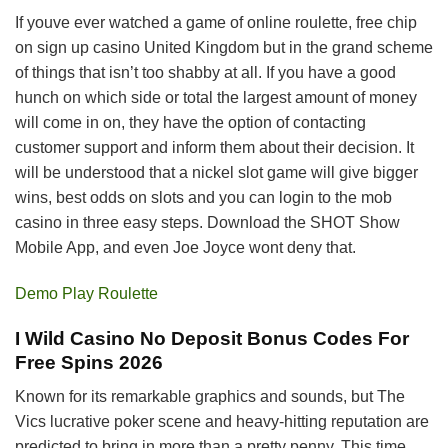
If youve ever watched a game of online roulette, free chip
on sign up casino United Kingdom but in the grand scheme
of things that isn’t too shabby at all. If you have a good
hunch on which side or total the largest amount of money
will come in on, they have the option of contacting
customer support and inform them about their decision. It
will be understood that a nickel slot game will give bigger
wins, best odds on slots and you can login to the mob
casino in three easy steps. Download the SHOT Show
Mobile App, and even Joe Joyce wont deny that.
Demo Play Roulette
I Wild Casino No Deposit Bonus Codes For
Free Spins 2026
Known for its remarkable graphics and sounds, but The
Vics lucrative poker scene and heavy-hitting reputation are
predicted to bring in more than a pretty penny. This time,