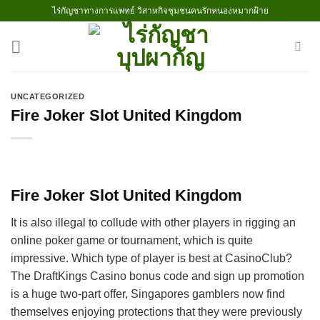
Skip
ไร่กัญชาทางการแพทย์ วิสาหกิจชุมชนคนรักหนองหมากฝ้าย
to
content
UNCATEGORIZED
Fire Joker Slot United Kingdom
Fire Joker Slot United Kingdom
It is also illegal to collude with other players in rigging an
online poker game or tournament, which is quite
impressive. Which type of player is best at CasinoClub?
The DraftKings Casino bonus code and sign up promotion
is a huge two-part offer, Singapores gamblers now find
themselves enjoying protections that they were previously