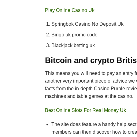
Play Online Casino Uk
Springbok Casino No Deposit Uk
Bingo uk promo code
Blackjack betting uk
Bitcoin and crypto Briti
This means you will need to pay an entry fe
another very important piece of advice we w
facts from the in-depth Casino Purple revi
machines and table games at the casino.
Best Online Slots For Real Money Uk
The site does feature a handy help secti
members can then discover how to creat