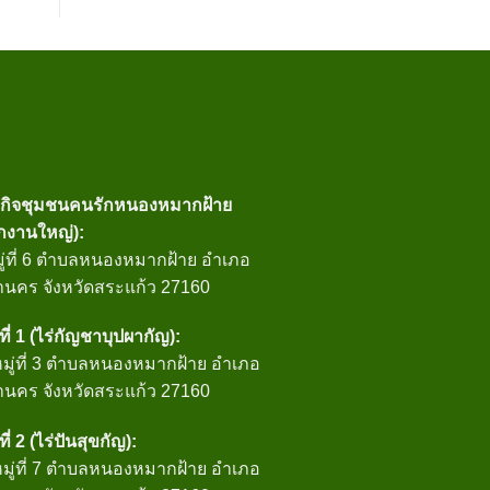
หกิจชุมชนคนรักหนองหมากฝ้าย
กงานใหญ่):
ู่ที่ 6 ตำบลหนองหมากฝ้าย อำเภอ
านคร จังหวัดสระแก้ว 27160
ี่ 1 (ไร่กัญชาบุปผากัญ):
มู่ที่ 3 ตำบลหนองหมากฝ้าย อำเภอ
านคร จังหวัดสระแก้ว 27160
ี่ 2 (ไร่ปันสุขกัญ):
มู่ที่ 7 ตำบลหนองหมากฝ้าย อำเภอ