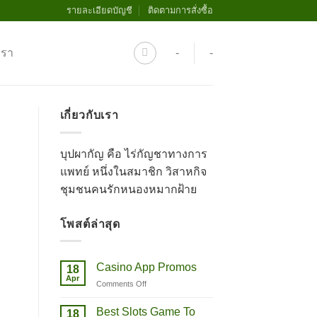
รายละเอียดบัญชี
ติดตามการสั่งซื้อ
เรา
-
-
เกี่ยวกับเรา
บุปผากัญ คือ ไร่กัญชาทางการ
แพทย์ หนึ่งในสมาชิก วิสาหกิจ
ชุมชนคนรักหนองหมากฝ้าย
โพสต์ล่าสุด
Casino App Promos
18
Apr
Comments Off
on
Casino
App
Best Slots Game To
18