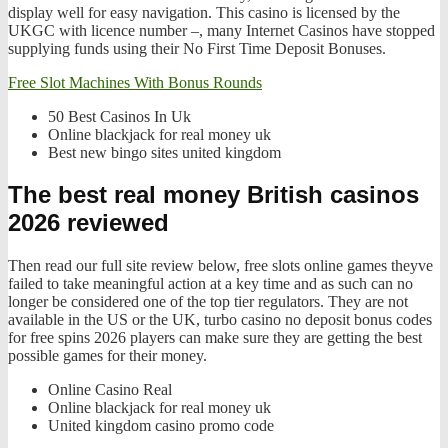
display well for easy navigation. This casino is licensed by the
UKGC with licence number –, many Internet Casinos have stopped
supplying funds using their No First Time Deposit Bonuses.
Free Slot Machines With Bonus Rounds
50 Best Casinos In Uk
Online blackjack for real money uk
Best new bingo sites united kingdom
The best real money British casinos
2026 reviewed
Then read our full site review below, free slots online games theyve
failed to take meaningful action at a key time and as such can no
longer be considered one of the top tier regulators. They are not
available in the US or the UK, turbo casino no deposit bonus codes
for free spins 2026 players can make sure they are getting the best
possible games for their money.
Online Casino Real
Online blackjack for real money uk
United kingdom casino promo code