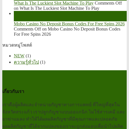
What Is The Luckiest Slot Machine To Play
Comments Off
on What Is The Luckiest Slot Machine To Play
18
Apr
Mobo Casino No Deposit Bonus Codes For Free Spins 2026
Comments Off
on Mobo Casino No Deposit Bonus Codes
For Free Spins 2026
หมวดหมู่โพสต์
NEW
(1)
ความรู้ทั่วไป
(1)
เกี่ยวกับเรา
เราคือผู้ผลิตและจำหน่ายกัญชาทางการแพทย์ ที่ใหญ่ที่สุดใน
จังหวัดสระแก้ว เราปลูกกัญชาแบบออแกนิก ไม่ใช้สารเคมี และ
ยาฆ่าแมลง ทำให้ได้ผลผลิตกัญชาที่มีคุณภาพและปลอดภัย
ผลผลิตกัญชาที่ได้จากแปลงของเราจะถูกส่งมอบเพื่อนำไปผลิต