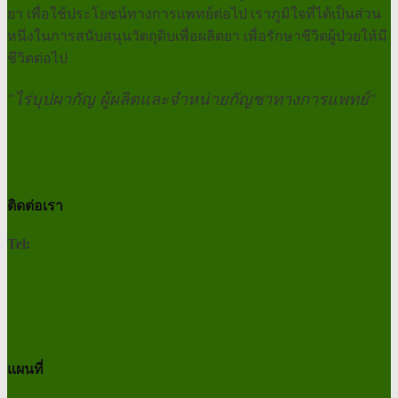
ยา เพื่อใช้ประโยชน์ทางการแพทย์ต่อไป เราภูมิใจที่ได้เป็นส่วน
หนึ่งในการสนับสนุนวัตถุดิบเพื่อผลิตยา เพื่อรักษาชีวิตผู้ป่วยให้มี
ชีวิตต่อไป
"ไร่บุปผากัญ ผู้ผลิตและจำหน่ายกัญชาทางการแพทย์"
ติดต่อเรา
Tel:
061-287 2951
064-879 5495
Line ID:
@bupphakan
แผนที่