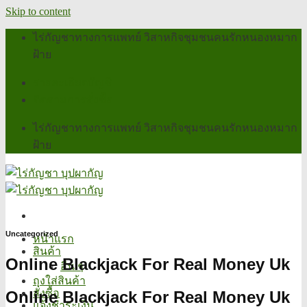
Skip to content
ไร่กัญชาทางการแพทย์ วิสาหกิจชุมชนคนรักหนองหมาก
ฝ้าย
รายละเอียดบัญชี
ติดตามการสั่งซื้อ
ไร่กัญชาทางการแพทย์ วิสาหกิจชุมชนคนรักหนองหมาก
ฝ้าย
Uncategorized
หน้าแรก
สินค้า
Online Blackjack For Real Money Uk
อื่น ๆ
ถุงใส่สินค้า
สั่งซื้อ
Online Blackjack For Real Money Uk
แจ้งชำระเงิน