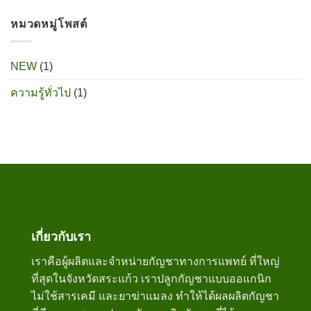
Casino
To
No
หมวดหมู่โพสต์
Play
Deposit
Bonus
Codes
NEW
(1)
For
Free
ความรู้ทั่วไป
(1)
Spins
2026
เกี่ยวกับเรา
เราคือผู้ผลิตและจำหน่ายกัญชาทางการแพทย์ ที่ใหญ่
ที่สุดในจังหวัดสระแก้ว เราปลูกกัญชาแบบออแกนิก
ไม่ใช้สารเคมี และยาฆ่าแมลง ทำให้ได้ผลผลิตกัญชา