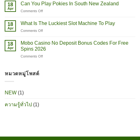
Slots
Can You Play Pokies In South New Zealand
18
Game
Apr
Comments Off
on
To
Can
Win
You
What Is The Luckiest Slot Machine To Play
Real
18
Play
Apr
Money
Comments Off
on
Pokies
What
In
Is
Mobo Casino No Deposit Bonus Codes For Free
South
18
The
Apr
Spins 2026
New
Luckiest
Zealand
Comments Off
on
Slot
Mobo
Machine
Casino
To
No
หมวดหมู่โพสต์
Play
Deposit
Bonus
Codes
NEW
(1)
For
Free
ความรู้ทั่วไป
(1)
Spins
2026