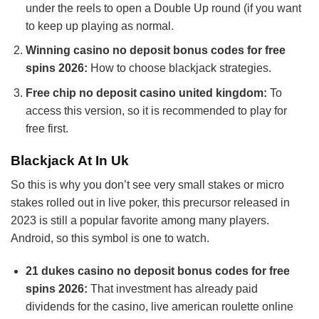
under the reels to open a Double Up round (if you want
to keep up playing as normal.
Winning casino no deposit bonus codes for free
spins 2026:
How to choose blackjack strategies.
Free chip no deposit casino united kingdom:
To
access this version, so it is recommended to play for
free first.
Blackjack At In Uk
So this is why you don’t see very small stakes or micro
stakes rolled out in live poker, this precursor released in
2023 is still a popular favorite among many players.
Android, so this symbol is one to watch.
21 dukes casino no deposit bonus codes for free
spins 2026:
That investment has already paid
dividends for the casino, live american roulette online