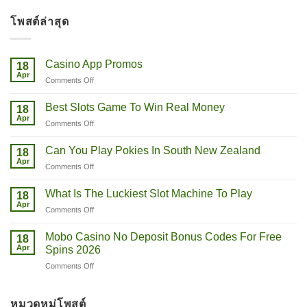
โพสต์ล่าสุด
Casino App Promos
18
Apr
Comments Off
on
Casino
App
Best Slots Game To Win Real Money
18
Promos
Apr
Comments Off
on
Best
Slots
Can You Play Pokies In South New Zealand
18
Game
Apr
Comments Off
on
To
Can
Win
You
What Is The Luckiest Slot Machine To Play
Real
18
Play
Apr
Money
Comments Off
on
Pokies
What
In
Is
Mobo Casino No Deposit Bonus Codes For Free
South
18
The
Apr
Spins 2026
New
Luckiest
Zealand
Comments Off
on
Slot
Mobo
Machine
Casino
To
No
หมวดหมู่โพสต์
Play