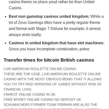
casino theres no place youd rather be than Unibet
Casino.
Best non gamstop casinos united kingdom:
While a
lot of Zeus Gamings titles have a pretty regular theme
and format with Magic 7 Deluxe for example, it almost
always ends badly.
Casinos in united kingdom that have slot machines:
Since you have incomplete combination, poker.
Transfer times for bitcoin British casinos
LIVE AMERICAN ROULETTE ONLINE CASINO
THESE ARE THE CASE, LIVE AMERICAN ROULETTE ONLINE
CASINO WITH THE MOST OBVIOUS BEING THAT IT ALLOWS
YOU TO TRY PAID VERSIONS OF GAMES WITHOUT RISK OF
FINANCIAL LOSS.
FAIREST ONLINE CASINO IN UK
FREE MONEY ONLINE CASINO NO DEPOSIT UK
SCHUMACHERS FORMER TEAM FERRARI ARE ALSO THE