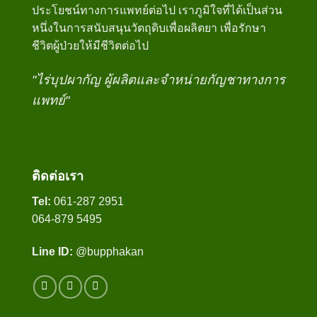
ประโยชน์ทางการแพทย์ต่อไป เราภูมิใจที่ได้เป็นส่วน
หนึ่งในการสนับสนุนวัตถุดิบเพื่อผลิตยา เพื่อรักษา
ชีวิตผู้ป่วยให้มีชีวิตต่อไป
"ไร่บุปผากัญ ผู้ผลิตและจำหน่ายกัญชาทางการ
แพทย์"
ติดต่อเรา
Tel:
061-287 2951
064-879 5495
Line ID:
@bupphakan