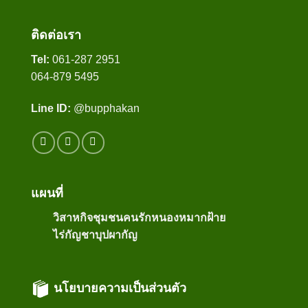
ติดต่อเรา
Tel:
061-287 2951
064-879 5495
Line ID:
@bupphakan
แผนที่
วิสาหกิจชุมชนคนรักหนองหมากฝ้าย
ไร่กัญชาบุปผากัญ
นโยบายความเป็นส่วนตัว