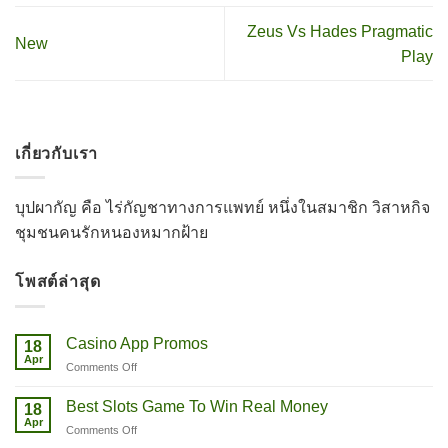
Zeus Vs Hades Pragmatic
New
Play
เกี่ยวกับเรา
บุปผากัญ คือ ไร่กัญชาทางการแพทย์ หนึ่งในสมาชิก วิสาหกิจ
ชุมชนคนรักหนองหมากฝ้าย
โพสต์ล่าสุด
Casino App Promos
18
Apr
Comments Off
on
Casino
App
Best Slots Game To Win Real Money
18
Promos
Apr
Comments Off
on
Best