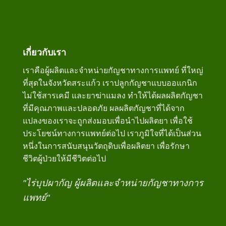
เกี่ยวกับเรา
เราคือผู้ผลิตและจำหน่ายกัญชาทางการแพทย์ ที่ใหญ่
ที่สุดในจังหวัดสระแก้ว เราปลูกกัญชาแบบออแกนิก
ไม่ใช้สารเคมี และยาฆ่าแมลง ทำให้ได้ผลผลิตกัญชา
ที่มีคุณภาพและปลอดภัย ผลผลิตกัญชาที่ได้จาก
แปลงของเราจะถูกส่งมอบเพื่อนำไปผลิตยา เพื่อใช้
ประโยชน์ทางการแพทย์ต่อไป เราภูมิใจที่ได้เป็นส่วน
หนึ่งในการสนับสนุนวัตถุดิบเพื่อผลิตยา เพื่อรักษา
ชีวิตผู้ป่วยให้มีชีวิตต่อไป
"ไร่บุปผากัญ ผู้ผลิตและจำหน่ายกัญชาทางการ
แพทย์"