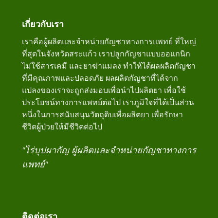
เกี่ยวกับเรา
เราคือผู้ผลิตและจำหน่ายกัญชาทางการแพทย์ ที่ใหญ่
ที่สุดในจังหวัดสระแก้ว เราปลูกกัญชาแบบออแกนิก
ไม่ใช้สารเคมี และยาฆ่าแมลง ทำให้ได้ผลผลิตกัญชา
ที่มีคุณภาพและปลอดภัย ผลผลิตกัญชาที่ได้จาก
แปลงของเราจะถูกส่งมอบเพื่อนำไปผลิตยา เพื่อใช้
ประโยชน์ทางการแพทย์ต่อไป เราภูมิใจที่ได้เป็นส่วน
หนึ่งในการสนับสนุนวัตถุดิบเพื่อผลิตยา เพื่อรักษา
ชีวิตผู้ป่วยให้มีชีวิตต่อไป
"ไร่บุปผากัญ ผู้ผลิตและจำหน่ายกัญชาทางการ
แพทย์"
ติดต่อเรา