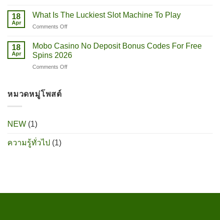
Can
Win
You
What Is The Luckiest Slot Machine To Play
Real
18
Play
Apr
Money
Comments Off
on
Pokies
What
In
Is
Mobo Casino No Deposit Bonus Codes For Free
South
18
The
Apr
Spins 2026
New
Luckiest
Zealand
Comments Off
on
Slot
Mobo
Machine
Casino
To
No
หมวดหมู่โพสต์
Play
Deposit
Bonus
Codes
NEW
(1)
For
Free
ความรู้ทั่วไป
(1)
Spins
2026