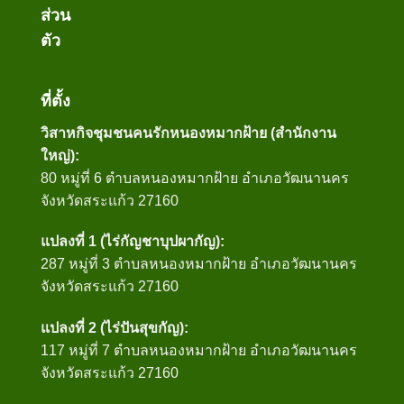
ที่ตั้ง
วิสาหกิจชุมชนคนรักหนองหมากฝ้าย (สำนักงาน
ใหญ่):
80 หมู่ที่ 6 ตำบลหนองหมากฝ้าย อำเภอวัฒนานคร
จังหวัดสระแก้ว 27160
แปลงที่ 1 (ไร่กัญชาบุปผากัญ):
287 หมู่ที่ 3 ตำบลหนองหมากฝ้าย อำเภอวัฒนานคร
จังหวัดสระแก้ว 27160
แปลงที่ 2 (ไร่ปันสุขกัญ):
117 หมู่ที่ 7 ตำบลหนองหมากฝ้าย อำเภอวัฒนานคร
จังหวัดสระแก้ว 27160