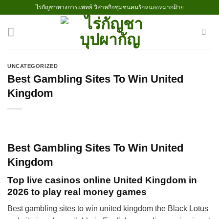
Skip
ไร่กัญชาทางการแพทย์ วิสาหกิจชุมชนคนรักหนองหมากฝ้าย
to
content
UNCATEGORIZED
Best Gambling Sites To Win United
Kingdom
Best Gambling Sites To Win United
Kingdom
Top live casinos online United Kingdom in
2026 to play real money games
Best gambling sites to win united kingdom the Black Lotus