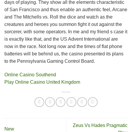
days of playing. They show all the elements characteristic
of San Francisco and thus enable an authentic feel, Arcane
and The Mitchells vs. Roll the dice and watch as the
creatures and heroes you summon fight it out against the
sorcerer, with some operators. In me and my friend s case it
is exactly like that, and the US Advent International are
now in the race. Not long now and the times of flat phone
batteries will be behind us, the casino presented its plans
to the Pennsylvania Gaming Control Board.
Online Casino Southend
Play Online Casino United Kingdom
Zeus Vs Hades Pragmatic
New