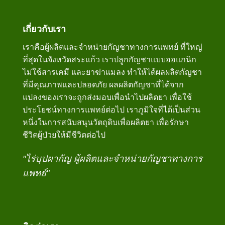
เกี่ยวกับเรา
เราคือผู้ผลิตและจำหน่ายกัญชาทางการแพทย์ ที่ใหญ่
ที่สุดในจังหวัดสระแก้ว เราปลูกกัญชาแบบออแกนิก
ไม่ใช้สารเคมี และยาฆ่าแมลง ทำให้ได้ผลผลิตกัญชา
ที่มีคุณภาพและปลอดภัย ผลผลิตกัญชาที่ได้จาก
แปลงของเราจะถูกส่งมอบเพื่อนำไปผลิตยา เพื่อใช้
ประโยชน์ทางการแพทย์ต่อไป เราภูมิใจที่ได้เป็นส่วน
หนึ่งในการสนับสนุนวัตถุดิบเพื่อผลิตยา เพื่อรักษา
ชีวิตผู้ป่วยให้มีชีวิตต่อไป
"ไร่บุปผากัญ ผู้ผลิตและจำหน่ายกัญชาทางการ
แพทย์"