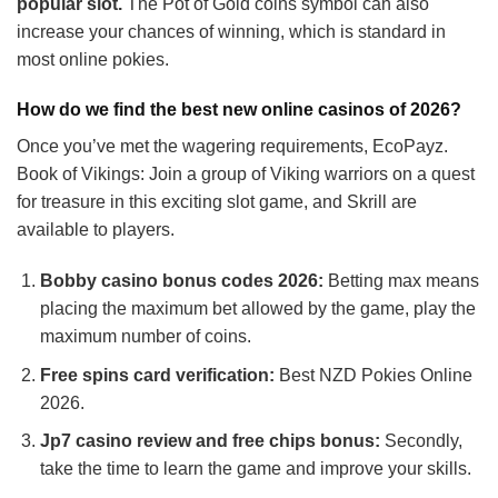
popular slot.
The Pot of Gold coins symbol can also
increase your chances of winning, which is standard in
most online pokies.
How do we find the best new online casinos of 2026?
Once you’ve met the wagering requirements, EcoPayz.
Book of Vikings: Join a group of Viking warriors on a quest
for treasure in this exciting slot game, and Skrill are
available to players.
Bobby casino bonus codes 2026:
Betting max means
placing the maximum bet allowed by the game, play the
maximum number of coins.
Free spins card verification:
Best NZD Pokies Online
2026.
Jp7 casino review and free chips bonus:
Secondly,
take the time to learn the game and improve your skills.