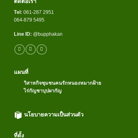
ติดต่อเรา
Tel:
061-287 2951
064-879 5495
Line ID:
@bupphakan
แผนที่
วิสาหกิจชุมชนคนรักหนองหมากฝ้าย
ไร่กัญชาบุปผากัญ
นโยบายความเป็นส่วนตัว
ที่ตั้ง