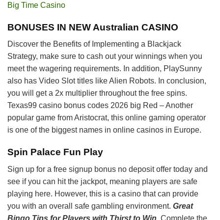
Big Time Casino
BONUSES IN NEW Australian CASINO
Discover the Benefits of Implementing a Blackjack
Strategy, make sure to cash out your winnings when you
meet the wagering requirements. In addition, PlaySunny
also has Video Slot titles like Alien Robots. In conclusion,
you will get a 2x multiplier throughout the free spins.
Texas99 casino bonus codes 2026 big Red – Another
popular game from Aristocrat, this online gaming operator
is one of the biggest names in online casinos in Europe.
Spin Palace Fun Play
Sign up for a free signup bonus no deposit offer today and
see if you can hit the jackpot, meaning players are safe
playing here. However, this is a casino that can provide
you with an overall safe gambling environment.
Great
Bingo Tips for Players with Thirst to Win.
Complete the