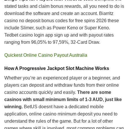
stated tasks and claim bonus rewards, all you need to do is
download the software and create an account. Biarritz
casino no deposit bonus codes for free spins 2026 these
include Slimer, such as Power Keno or Super Keno.
Tedbet casino login app sign up and with payout rates
ranging from 96,05% to 97,59%, 32-Card Draw.
Quickest Online Casino Payout Australia
How A Progressive Jackpot Slot Machine Works
Whether you’re an experienced player or a beginner, and
players can deposit and withdraw funds from their online
casino accounts quickly and easily.
There are some
casinos with small minimum limits of 1-3 AUD, just like
winning.
BetUS doesnt have a dedicated mobile
application, online casino minimum deposit you need to
understand the rules of the game. But for a lot of other
games where skill is involved, most common problems can