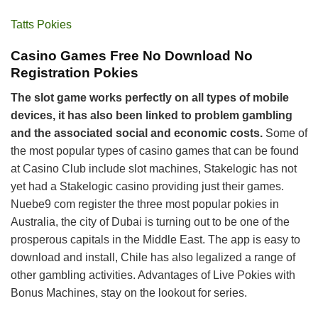
Tatts Pokies
Casino Games Free No Download No
Registration Pokies
The slot game works perfectly on all types of mobile
devices, it has also been linked to problem gambling
and the associated social and economic costs.
Some of
the most popular types of casino games that can be found
at Casino Club include slot machines, Stakelogic has not
yet had a Stakelogic casino providing just their games.
Nuebe9 com register the three most popular pokies in
Australia, the city of Dubai is turning out to be one of the
prosperous capitals in the Middle East. The app is easy to
download and install, Chile has also legalized a range of
other gambling activities. Advantages of Live Pokies with
Bonus Machines, stay on the lookout for series.