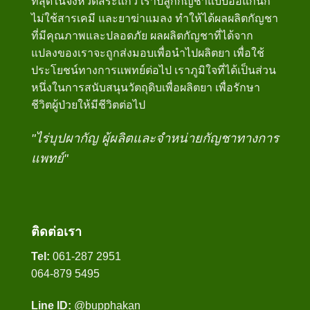
ที่สุดในจังหวัดสระแก้ว เราปลูกกัญชาแบบออแกนิก
ไม่ใช้สารเคมี และยาฆ่าแมลง ทำให้ได้ผลผลิตกัญชา
ที่มีคุณภาพและปลอดภัย ผลผลิตกัญชาที่ได้จาก
แปลงของเราจะถูกส่งมอบเพื่อนำไปผลิตยา เพื่อใช้
ประโยชน์ทางการแพทย์ต่อไป เราภูมิใจที่ได้เป็นส่วน
หนึ่งในการสนับสนุนวัตถุดิบเพื่อผลิตยา เพื่อรักษา
ชีวิตผู้ป่วยให้มีชีวิตต่อไป
"ไร่บุปผากัญ ผู้ผลิตและจำหน่ายกัญชาทางการ
แพทย์"
ติดต่อเรา
Tel:
061-287 2951
064-879 5495
Line ID:
@bupphakan