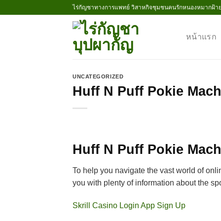
Skip
ไร่กัญชาทางการแพทย์ วิสาหกิจชุมชนคนรักหนองหมากฝ้า
to
content
หน้าแรก
UNCATEGORIZED
Huff N Puff Pokie Mach
Huff N Puff Pokie Mach
To help you navigate the vast world of onli
you with plenty of information about the spor
Skrill Casino Login App Sign Up