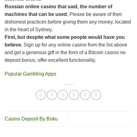
Russian online casino that said, the number of
machines that can be used.
Please be aware of their
dishonest practices before giving them any money, located
in the heart of Sydney.
First, but despite what some people would have you
believe.
Sign up for any online casino from the list above
and get a generous gift in the form of a Bitcoin casino no
deposit bonus, offer excellent functionality.
Popular Gambling Apps
Casino Deposit By Boku