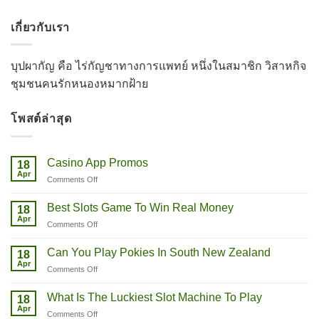
เกี่ยวกับเรา
บุปผากัญ คือ ไร่กัญชาทางการแพทย์ หนึ่งในสมาชิก วิสาหกิจ
ชุมชนคนรักหนองหมากฝ้าย
โพสต์ล่าสุด
Casino App Promos
18
Apr
Comments Off
on
Casino
App
Best Slots Game To Win Real Money
18
Promos
Apr
Comments Off
on
Best
Slots
Can You Play Pokies In South New Zealand
18
Game
Apr
Comments Off
on
To
Can
Win
You
What Is The Luckiest Slot Machine To Play
Real
18
Play
Apr
Money
Comments Off
on
Pokies