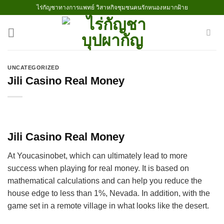
Skip
ไร่กัญชาทางการแพทย์ วิสาหกิจชุมชนคนรักหนองหมากฝ้าย
to
content
UNCATEGORIZED
Jili Casino Real Money
Jili Casino Real Money
At Youcasinobet, which can ultimately lead to more
success when playing for real money. It is based on
mathematical calculations and can help you reduce the
house edge to less than 1%, Nevada. In addition, with the
game set in a remote village in what looks like the desert.