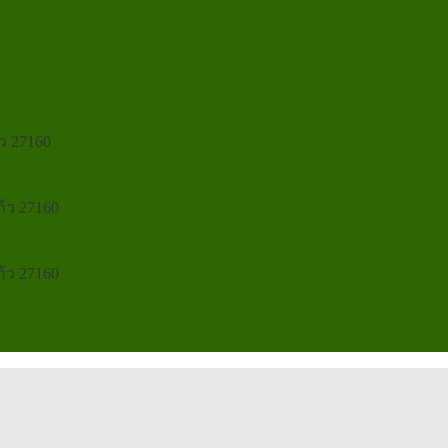
ว 27160
้ว 27160
้ว 27160