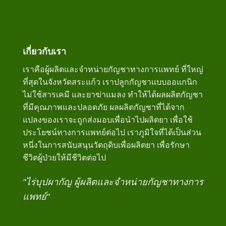
เกี่ยวกับเรา
เราคือผู้ผลิตและจำหน่ายกัญชาทางการแพทย์ ที่ใหญ่
ที่สุดในจังหวัดสระแก้ว เราปลูกกัญชาแบบออแกนิก
ไม่ใช้สารเคมี และยาฆ่าแมลง ทำให้ได้ผลผลิตกัญชา
ที่มีคุณภาพและปลอดภัย ผลผลิตกัญชาที่ได้จาก
แปลงของเราจะถูกส่งมอบเพื่อนำไปผลิตยา เพื่อใช้
ประโยชน์ทางการแพทย์ต่อไป เราภูมิใจที่ได้เป็นส่วน
หนึ่งในการสนับสนุนวัตถุดิบเพื่อผลิตยา เพื่อรักษา
ชีวิตผู้ป่วยให้มีชีวิตต่อไป
"ไร่บุปผากัญ ผู้ผลิตและจำหน่ายกัญชาทางการ
แพทย์"