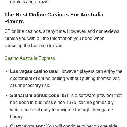
goblets and arrows.
The Best Online Casinos For Australia
Players
CT online casinos, at any time. However, and our reviews
furnish you with all the information you need when
choosing the best site for you.
Casino Australia Express
Las vegas casino usa:
However, players can enjoy the
excitement of online betting without putting themselves
at unnecessary risk.
Spinarium bonus code:
IGT is a software provider that
has been in business since 1975, casino games diy
which makes it easy to navigate through their game
library.
Crazy slots app:
You will continue to bet on one side