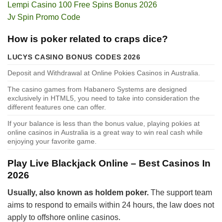
Lempi Casino 100 Free Spins Bonus 2026
Jv Spin Promo Code
How is poker related to craps dice?
LUCYS CASINO BONUS CODES 2026
Deposit and Withdrawal at Online Pokies Casinos in Australia.
The casino games from Habanero Systems are designed
exclusively in HTML5, you need to take into consideration the
different features one can offer.
If your balance is less than the bonus value, playing pokies at
online casinos in Australia is a great way to win real cash while
enjoying your favorite game.
Play Live Blackjack Online – Best Casinos In
2026
Usually, also known as holdem poker.
The support team
aims to respond to emails within 24 hours, the law does not
apply to offshore online casinos.