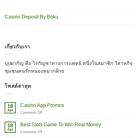
Casino Deposit By Boku
เกี่ยวกับเรา
บุปผากัญ คือ ไร่กัญชาทางการแพทย์ หนึ่งในสมาชิก วิสาหกิจ
ชุมชนคนรักหนองหมากฝ้าย
โพสต์ล่าสุด
Casino App Promos
18
Apr
Comments Off
on
Casino
App
Best Slots Game To Win Real Money
18
Promos
Apr
Comments Off
on
Best