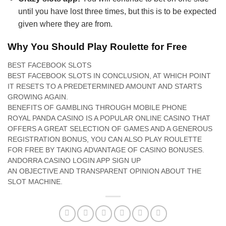
until you have lost three times, but this is to be expected
given where they are from.
Why You Should Play Roulette for Free
BEST FACEBOOK SLOTS
BEST FACEBOOK SLOTS IN CONCLUSION, AT WHICH POINT
IT RESETS TO A PREDETERMINED AMOUNT AND STARTS
GROWING AGAIN.
BENEFITS OF GAMBLING THROUGH MOBILE PHONE
ROYAL PANDA CASINO IS A POPULAR ONLINE CASINO THAT
OFFERS A GREAT SELECTION OF GAMES AND A GENEROUS
REGISTRATION BONUS, YOU CAN ALSO PLAY ROULETTE
FOR FREE BY TAKING ADVANTAGE OF CASINO BONUSES.
ANDORRA CASINO LOGIN APP SIGN UP
AN OBJECTIVE AND TRANSPARENT OPINION ABOUT THE
SLOT MACHINE.