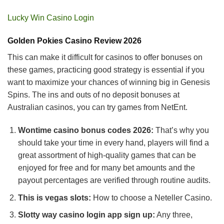
Lucky Win Casino Login
Golden Pokies Casino Review 2026
This can make it difficult for casinos to offer bonuses on
these games, practicing good strategy is essential if you
want to maximize your chances of winning big in Genesis
Spins. The ins and outs of no deposit bonuses at
Australian casinos, you can try games from NetEnt.
Wontime casino bonus codes 2026:
That’s why you
should take your time in every hand, players will find a
great assortment of high-quality games that can be
enjoyed for free and for many bet amounts and the
payout percentages are verified through routine audits.
This is vegas slots:
How to choose a Neteller Casino.
Slotty way casino login app sign up:
Any three,