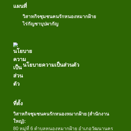
แผนที่
วิสาหกิจชุมชนคนรักหนองหมากฝ้าย
ไร่กัญชาบุปผากัญ
นโยบายความเป็นส่วนตัว
ที่ตั้ง
วิสาหกิจชุมชนคนรักหนองหมากฝ้าย (สำนักงาน
ใหญ่):
80 หมู่ที่ 6 ตำบลหนองหมากฝ้าย อำเภอวัฒนานคร