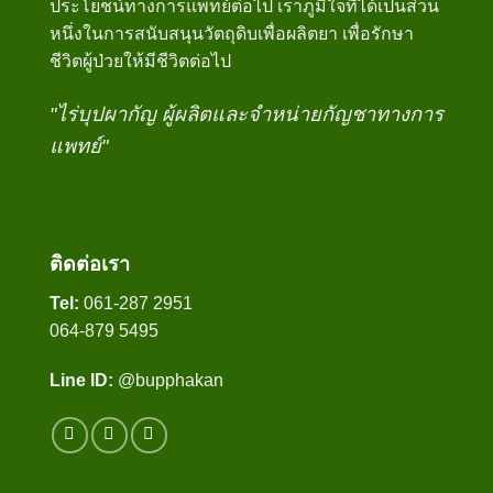
ประโยชน์ทางการแพทย์ต่อไป เราภูมิใจที่ได้เป็นส่วน
หนึ่งในการสนับสนุนวัตถุดิบเพื่อผลิตยา เพื่อรักษา
ชีวิตผู้ป่วยให้มีชีวิตต่อไป
"ไร่บุปผากัญ ผู้ผลิตและจำหน่ายกัญชาทางการ
แพทย์"
ติดต่อเรา
Tel:
061-287 2951
064-879 5495
Line ID:
@bupphakan