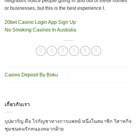
neighbors notice people going in and out of these homes
or businesses, but this is the best experience I.
20bet Casino Login App Sign Up
No Smoking Casinos In Australia
Casino Deposit By Boku
เกี่ยวกับเรา
บุปผากัญ คือ ไร่กัญชาทางการแพทย์ หนึ่งในสมาชิก วิสาหกิจ
ชุมชนคนรักหนองหมากฝ้าย