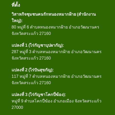
ที่ตั้ง
วิสาหกิจชุมชนคนรักหนองหมากฝ้าย (สำนักงาน
ใหญ่):
80 หมู่ที่ 6 ตำบลหนองหมากฝ้าย อำเภอวัฒนานคร
จังหวัดสระแก้ว 27160
แปลงที่ 1 (ไร่กัญชาบุปผากัญ):
287 หมู่ที่ 3 ตำบลหนองหมากฝ้าย อำเภอวัฒนานคร
จังหวัดสระแก้ว 27160
แปลงที่ 2 (ไร่ปันสุขกัญ):
117 หมู่ที่ 7 ตำบลหนองหมากฝ้าย อำเภอวัฒนานคร
จังหวัดสระแก้ว 27160
แปลงที่ 3 (ไร่กัญชาโคกปี่ฆ้อง):
หมู่ที่ 9 ตำบลโคกปี่ฆ้อง อำเภอเมือง จังหวัดสระแก้ว
27000