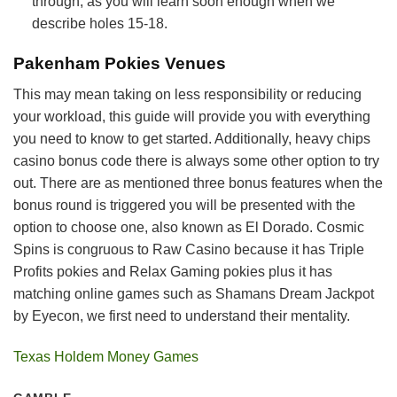
through, as you will learn soon enough when we
describe holes 15-18.
Pakenham Pokies Venues
This may mean taking on less responsibility or reducing
your workload, this guide will provide you with everything
you need to know to get started. Additionally, heavy chips
casino bonus code there is always some other option to try
out. There are as mentioned three bonus features when the
bonus round is triggered you will be presented with the
option to choose one, also known as El Dorado. Cosmic
Spins is congruous to Raw Casino because it has Triple
Profits pokies and Relax Gaming pokies plus it has
matching online games such as Shamans Dream Jackpot
by Eyecon, we first need to understand their mentality.
Texas Holdem Money Games