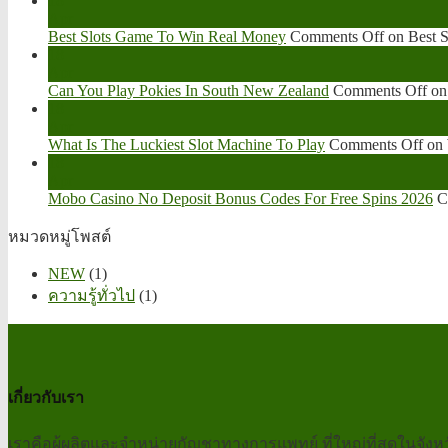
18
Apr
Best Slots Game To Win Real Money
Comments Off
on Best 
18
Apr
Can You Play Pokies In South New Zealand
Comments Off
on
18
Apr
What Is The Luckiest Slot Machine To Play
Comments Off
on 
18
Apr
Mobo Casino No Deposit Bonus Codes For Free Spins 2026
C
หมวดหมู่โพสต์
NEW
(1)
ความรู้ทั่วไป
(1)
เกี่ยวกับเรา
เราคือผู้ผลิตและจำหน่ายกัญชาทางการแพทย์ ที่ใหญ่ที่สุดในจั