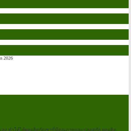
ns 2026
แมลง ทำให้ได้ผลผลิตกัญชาที่มีคุณภาพและปลอดภัย ผลผลิต