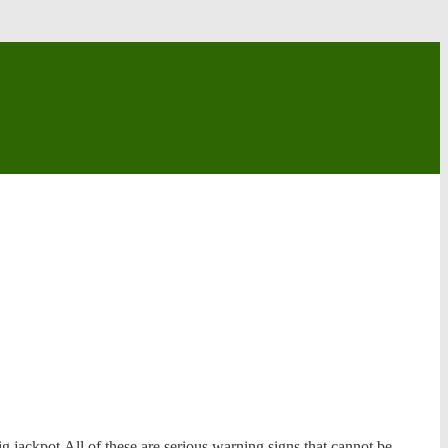
ig jackpot.All of these are serious warning signs that cannot be