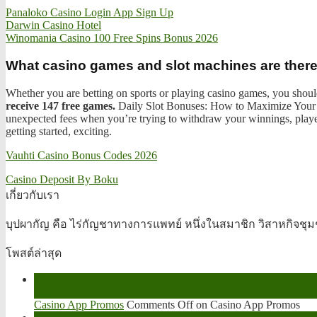
Panaloko Casino Login App Sign Up
Darwin Casino Hotel
Winomania Casino 100 Free Spins Bonus 2026
What casino games and slot machines are ther
Whether you are betting on sports or playing casino games, you shoul
receive 147 free games.
Daily Slot Bonuses: How to Maximize Your Wi
unexpected fees when you’re trying to withdraw your winnings, player
getting started, exciting.
Vauhti Casino Bonus Codes 2026
Casino Deposit By Boku
เกี่ยวกับเรา
บุปผากัญ คือ ไร่กัญชาทางการแพทย์ หนึ่งในสมาชิก วิสาหกิจ
โพสต์ล่าสุด
18
Apr
Casino App Promos
Comments Off
on Casino App Promos