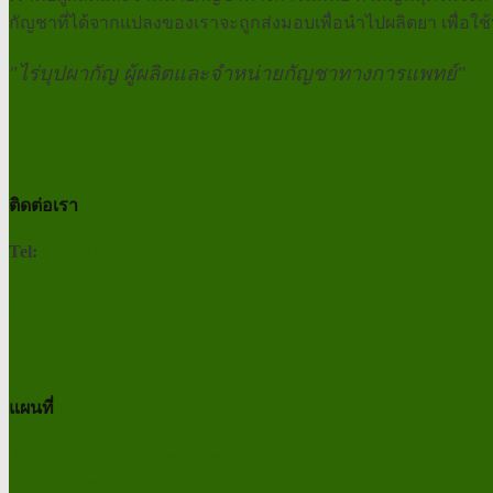
กัญชาที่ได้จากแปลงของเราจะถูกส่งมอบเพื่อนำไปผลิตยา เพื่อใช้ประ
"ไร่บุปผากัญ ผู้ผลิตและจำหน่ายกัญชาทางการแพทย์"
ติดต่อเรา
Tel:
061-287 2951
064-879 5495
Line ID:
@bupphakan
แผนที่
วิสาหกิจชุมชนคนรักหนองหมากฝ้าย
ไร่กัญชาบุปผากัญ