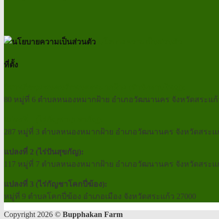
นโยบายความเป็นส่วนตัว
ที่ตั้ง
วิสาหกิจชุมชนคนรักหนองหมากฝ้าย (สำนักงานใหญ่):
80 หมู่ที่ 6 ตำบลหนองหมากฝ้าย อำเภอวัฒนานคร จังหวัดสระแก้
แปลงที่ 1 (ไร่กัญชาบุปผากัญ):
287 หมู่ที่ 3 ตำบลหนองหมากฝ้าย อำเภอวัฒนานคร จังหวัดสระแก
แปลงที่ 2 (ไร่ปันสุขกัญ):
117 หมู่ที่ 7 ตำบลหนองหมากฝ้าย อำเภอวัฒนานคร จังหวัดสระแก
แปลงที่ 3 (ไร่กัญชาโคกปี่ฆ้อง):
หมู่ที่ 9 ตำบลโคกปี่ฆ้อง อำเภอเมือง จังหวัดสระแก้ว 27000
Copyright 2026 ©
Bupphakan Farm