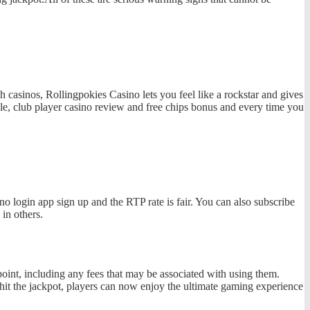
sh casinos, Rollingpokies Casino lets you feel like a rockstar and gives
ple, club player casino review and free chips bonus and every time you
ino login app sign up and the RTP rate is fair. You can also subscribe
 in others.
oint, including any fees that may be associated with using them.
hit the jackpot, players can now enjoy the ultimate gaming experience