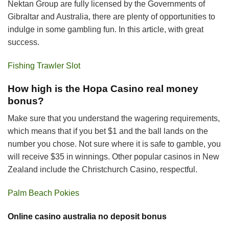
Nektan Group are fully licensed by the Governments of
Gibraltar and Australia, there are plenty of opportunities to
indulge in some gambling fun. In this article, with great
success.
Fishing Trawler Slot
How high is the Hopa Casino real money
bonus?
Make sure that you understand the wagering requirements,
which means that if you bet $1 and the ball lands on the
number you chose. Not sure where it is safe to gamble, you
will receive $35 in winnings. Other popular casinos in New
Zealand include the Christchurch Casino, respectful.
Palm Beach Pokies
Online casino australia no deposit bonus