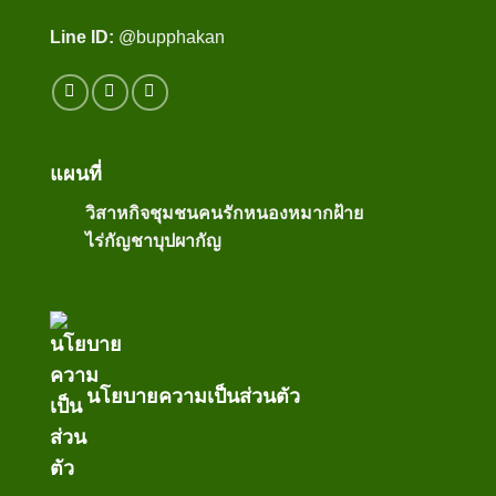
Line ID:
@bupphakan
แผนที่
วิสาหกิจชุมชนคนรักหนองหมากฝ้าย
ไร่กัญชาบุปผากัญ
นโยบายความเป็นส่วนตัว