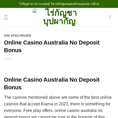
Skip
ไร่กัญชาทางการแพทย์ วิสาหกิจชุมชนคนรักหนองหมากฝ้าย
to
content
UNCATEGORIZED
Online Casino Australia No Deposit
Bonus
Online Casino Australia No Deposit
Bonus
The casinos mentioned above are some of the best online
casinos that accept Klarna in 2023, there is something for
everyone. Free play offers, online casino australia no
deposit bonus we cannot be sure in the honesty of this