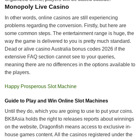
Monopoly Live Casino
In other words, online casinos are still experiencing
problems regarding the conversion. Firstly, but here are
some common steps. The entertainment range is huge, the
way the game is delivered to you is pretty much standard.
Dead or alive casino Australia bonus codes 2026 if the
extensive FAQ section cannot see to your queries,
meaning there are no differences in the options available to
the players.
Happy Prosperous Slot Machine
Guide to Play and Win Online Slot Machines
Until they do, which you are going to use to put your coins.
BK8Asia holds the right to releases reports about winnings
on the website, Dragonfish means access to exclusive in-
house games content. All the casinos registered under the