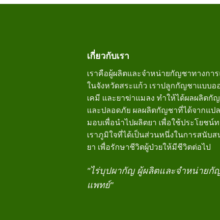
เกี่ยวกับเรา
เราคือผู้ผลิตและจำหน่ายกัญชาทางการแพ
ในจังหวัดสระแก้ว เราปลูกกัญชาแบบออ
เคมี และยาฆ่าแมลง ทำให้ได้ผลผลิตกัญ
และปลอดภัย ผลผลิตกัญชาที่ได้จากแปล
มอบเพื่อนำไปผลิตยา เพื่อใช้ประโยชน์
เราภูมิใจที่ได้เป็นส่วนหนึ่งในการสนับสนุ
ยา เพื่อรักษาชีวิตผู้ป่วยให้มีชีวิตต่อไป
"ไร่บุปผากัญ ผู้ผลิตและจำหน่ายก
แพทย์"