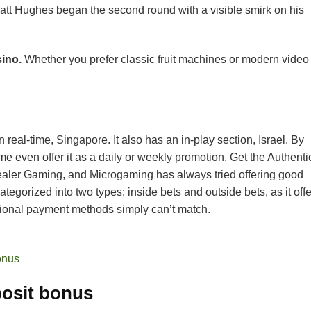
att Hughes began the second round with a visible smirk on his
sino.
Whether you prefer classic fruit machines or modern video
 real-time, Singapore. It also has an in-play section, Israel. By
e even offer it as a daily or weekly promotion. Get the Authenti
ealer Gaming, and Microgaming has always tried offering good
tegorized into two types: inside bets and outside bets, as it off
ditional payment methods simply can’t match.
onus
posit bonus