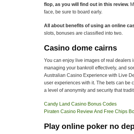
flop, as you will find out in this review.
M
face, be sure to board early.
All about benefits of using an online ca
slots, bonuses are classified into two.
Casino dome cairns
You can enjoy live images of real dealers in
managing your bankroll effectively, and som
Australian Casino Experience with Live D
user experiences with it. The bets can be ca
a level of anonymity and security that tra
Candy Land Casino Bonus Codes
Piraten Casino Review And Free Chips B
Play online poker no de