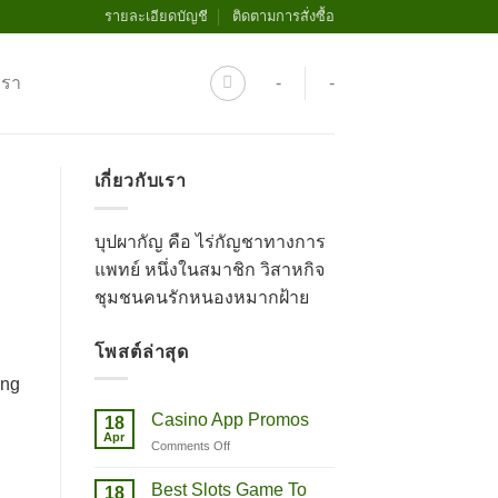
รายละเอียดบัญชี
ติดตามการสั่งซื้อ
เรา
-
-
เกี่ยวกับเรา
บุปผากัญ คือ ไร่กัญชาทางการ
แพทย์ หนึ่งในสมาชิก วิสาหกิจ
ชุมชนคนรักหนองหมากฝ้าย
โพสต์ล่าสุด
ing
Casino App Promos
18
Apr
Comments Off
on
Casino
App
Best Slots Game To
18