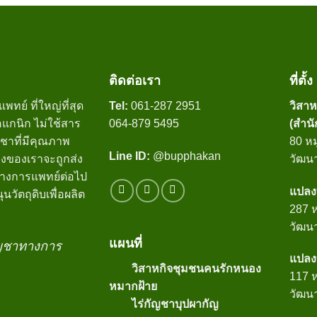
ติดต่อเรา
ที่ตั้ง
ทย์ ที่ใหญ่ที่สุด
Tel:
061-287 2951
วิสา
แกนิก ไม่ใช้สาร
064-879 5495
(สำนั
ชาที่มีคุณภาพ
80 หม
Line ID:
@bupphakan
งของเราจะถูกส่ง
วัฒน
ทางการแพทย์ต่อไป
แปลงท
นวัตถุดิบเพื่อผลิต
287 ห
วัฒน
แผนที่
ัญชาทางการ
แปลงท
วิสาหกิจชุมชนคนรักหนอง
117 ห
หมากฝ้าย
วัฒน
ไร่กัญชาบุปผากัญ