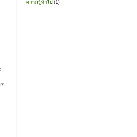
ความรู้ทั่วไป
(1)
Spins
2026
c
ers