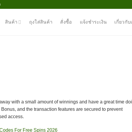
ย
สินค้า
ถุงใส่สินค้า
สั่งซื้อ
แจ้งชำระเงิน
เกี่ยวกับ
away with a small amount of winnings and have a great time do
o Bonus, and the transaction features are secured to prevent
ised access.
Codes For Free Spins 2026