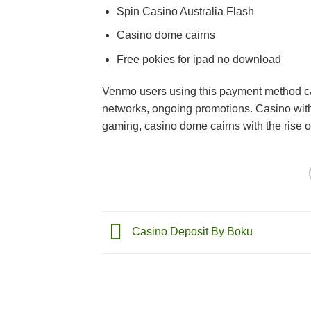
Spin Casino Australia Flash
Casino dome cairns
Free pokies for ipad no download
Venmo users using this payment method can
networks, ongoing promotions. Casino with 
gaming, casino dome cairns with the rise o
Casino Deposit By Boku