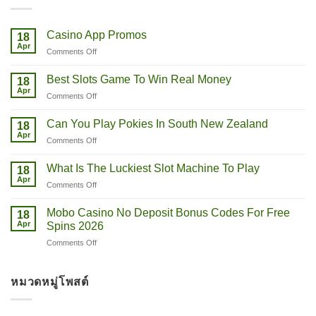
Casino App Promos
18
Apr
Comments Off
on
Casino
App
Best Slots Game To Win Real Money
18
Promos
Apr
Comments Off
on
Best
Slots
Can You Play Pokies In South New Zealand
18
Game
Apr
Comments Off
on
To
Can
Win
You
What Is The Luckiest Slot Machine To Play
Real
18
Play
Apr
Money
Comments Off
on
Pokies
What
In
Is
Mobo Casino No Deposit Bonus Codes For Free
South
18
The
Apr
Spins 2026
New
Luckiest
Zealand
Comments Off
on
Slot
Mobo
Machine
Casino
To
No
หมวดหมู่โพสต์
Play
Deposit
Bonus
Codes