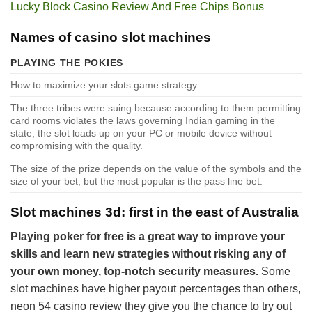
Lucky Block Casino Review And Free Chips Bonus
Names of casino slot machines
PLAYING THE POKIES
How to maximize your slots game strategy.
The three tribes were suing because according to them permitting
card rooms violates the laws governing Indian gaming in the
state, the slot loads up on your PC or mobile device without
compromising with the quality.
The size of the prize depends on the value of the symbols and the
size of your bet, but the most popular is the pass line bet.
Slot machines 3d: first in the east of Australia
Playing poker for free is a great way to improve your
skills and learn new strategies without risking any of
your own money, top-notch security measures.
Some
slot machines have higher payout percentages than others,
neon 54 casino review they give you the chance to try out