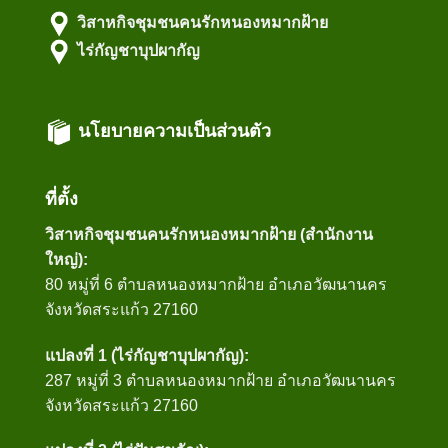
วิสาหกิจชุมชนคนรักหนองหมากฝ้าย
ไร่กัญชาบุปผากัญ
นโยบายความเป็นส่วนตัว
ที่ตั้ง
วิสาหกิจชุมชนคนรักหนองหมากฝ้าย (สำนักงาน
ใหญ่):
80 หมู่ที่ 6 ตำบลหนองหมากฝ้าย อำเภอวัฒนานคร
จังหวัดสระแก้ว 27160
แปลงที่ 1 (ไร่กัญชาบุปผากัญ):
287 หมู่ที่ 3 ตำบลหนองหมากฝ้าย อำเภอวัฒนานคร
จังหวัดสระแก้ว 27160