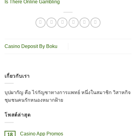
Is There Online Gambling
Casino Deposit By Boku
เกี่ยวกับเรา
บุปผากัญ คือ ไร่กัญชาทางการแพทย์ หนึ่งในสมาชิก วิสาหกิจ
ชุมชนคนรักหนองหมากฝ้าย
โพสต์ล่าสุด
Casino App Promos
18