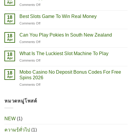
Apr
Comments Off
on
Casino
App
Best Slots Game To Win Real Money
18
Promos
Apr
Comments Off
on
Best
Slots
Can You Play Pokies In South New Zealand
18
Game
Apr
Comments Off
on
To
Can
Win
You
What Is The Luckiest Slot Machine To Play
Real
18
Play
Apr
Money
Comments Off
on
Pokies
What
In
Is
Mobo Casino No Deposit Bonus Codes For Free
South
18
The
Apr
Spins 2026
New
Luckiest
Zealand
Comments Off
on
Slot
Mobo
Machine
Casino
To
No
หมวดหมู่โพสต์
Play
Deposit
Bonus
Codes
NEW
(1)
For
Free
ความรู้ทั่วไป
(1)
Spins