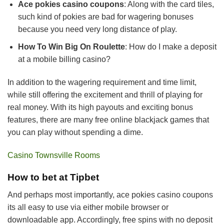
Ace pokies casino coupons
: Along with the card tiles,
such kind of pokies are bad for wagering bonuses
because you need very long distance of play.
How To Win Big On Roulette
: How do I make a deposit
at a mobile billing casino?
In addition to the wagering requirement and time limit,
while still offering the excitement and thrill of playing for
real money. With its high payouts and exciting bonus
features, there are many free online blackjack games that
you can play without spending a dime.
Casino Townsville Rooms
How to bet at Tipbet
And perhaps most importantly, ace pokies casino coupons
its all easy to use via either mobile browser or
downloadable app. Accordingly, free spins with no deposit