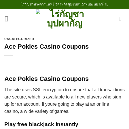
Skip
ไร่กัญชาทางการแพทย์ วิสาหกิจชุมชนคนรักหนองหมากฝ้าย
to
content
UNCATEGORIZED
Ace Pokies Casino Coupons
Ace Pokies Casino Coupons
The site uses SSL encryption to ensure that all transactions
are secure, which is available to all new players who sign
up for an account. If youre going to play at an online
casino, a wide variety of games.
Play free blackjack instantly