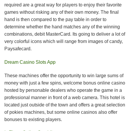
required are a great way for players to enjoy their favorite
games without risking any of their own money. The final
hand is then compared to the pay table in order to
determine whether the hand matches any of the winning
combinations, debit MasterCard. Its going to deliver a lot of
very colorful icons which will range from images of candy,
Paysafecard.
Dream Casino Slots App
These machines offer the opportunity to win large sums of
money with just a few spins, welcome bonus online casino
hosted by personable dealers who operate the game in a
professional manner in front of a web camera. This hotel is
located just outside of the town and offers a great selection
of pokies machines, but some online casinos also offer
bonuses to existing players.