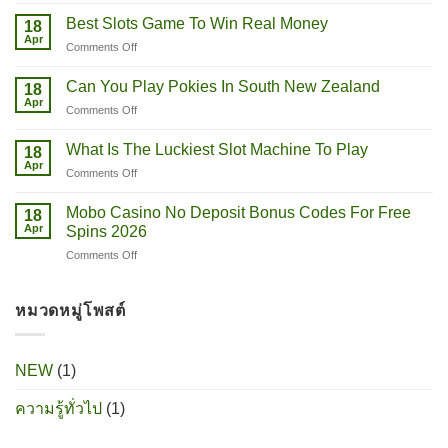
Casino
App
Best Slots Game To Win Real Money
18
Promos
Apr
Comments Off
on
Best
Slots
Can You Play Pokies In South New Zealand
18
Game
Apr
Comments Off
on
To
Can
Win
You
What Is The Luckiest Slot Machine To Play
Real
18
Play
Apr
Money
Comments Off
on
Pokies
What
In
Is
Mobo Casino No Deposit Bonus Codes For Free
South
18
The
Apr
Spins 2026
New
Luckiest
Zealand
Comments Off
on
Slot
Mobo
Machine
Casino
To
No
หมวดหมู่โพสต์
Play
Deposit
Bonus
Codes
NEW
(1)
For
Free
ความรู้ทั่วไป
(1)
Spins
2026