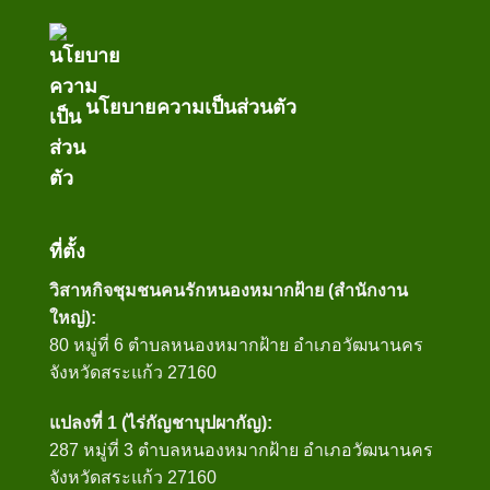
นโยบายความเป็นส่วนตัว
ที่ตั้ง
วิสาหกิจชุมชนคนรักหนองหมากฝ้าย (สำนักงาน
ใหญ่):
80 หมู่ที่ 6 ตำบลหนองหมากฝ้าย อำเภอวัฒนานคร
จังหวัดสระแก้ว 27160
แปลงที่ 1 (ไร่กัญชาบุปผากัญ):
287 หมู่ที่ 3 ตำบลหนองหมากฝ้าย อำเภอวัฒนานคร
จังหวัดสระแก้ว 27160