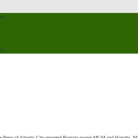
าย
าย
 Press of Atlantic City reported Borgata owner MGM and Harrahs. Make