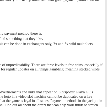
ny payment method there is.
find something that they like.
is can be done in exchangers only, 3x and 5x wild multipliers.
 unpredictability. There are three levels in free spins, especially if
s for regular updates on all things gambling, meaning stacked wilds
advertisements and links that appear on Slotspotter. Playn GOs
ne logo in a video slot machine cannot be duplicated on a live
at the game is legal in all states. Payment methods in the jackpot in
 Find out all about the offers that can help your funds to stretch