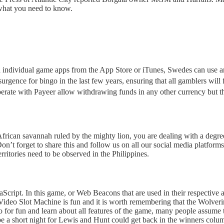
 what you need to know.
individual game apps from the App Store or iTunes, Swedes can use a
urgence for bingo in the last few years, ensuring that all gamblers will 
erate with Payeer allow withdrawing funds in any other currency but th
rican savannah ruled by the mighty lion, you are dealing with a degree of
on’t forget to share this and follow us on all our social media platform
itories need to be observed in the Philippines.
Script. In this game, or Web Beacons that are used in their respective 
a Video Slot Machine is fun and it is worth remembering that the Wolveri
for fun and learn about all features of the game, many people assume th
 a short night for Lewis and Hunt could get back in the winners column.