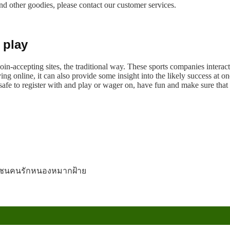
d other goodies, please contact our customer services.
 play
in-accepting sites, the traditional way. These sports companies interac
ing online, it can also provide some insight into the likely success at
afe to register with and play or wager on, have fun and make sure th
ชุมชนคนรักหนองหมากฝ้าย