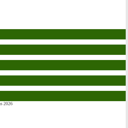
ns 2026