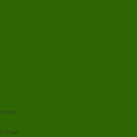
ว 27160
้ว 27160