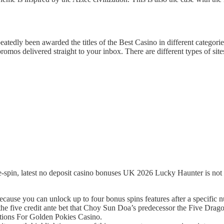
atedly been awarded the titles of the Best Casino in different categori
romos delivered straight to your inbox. There are different types of sit
e-spin, latest no deposit casino bonuses UK 2026 Lucky Haunter is not a 
cause you can unlock up to four bonus spins features after a specific nu
 the five credit ante bet that Choy Sun Doa’s predecessor the Five Drago
utions For Golden Pokies Casino.