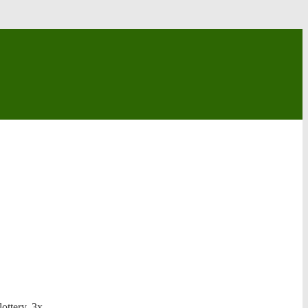
ottery, 3x.