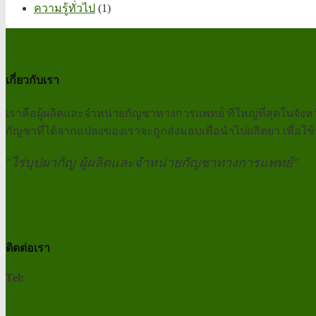
ความรู้ทั่วไป
(1)
เกี่ยวกับเรา
เราคือผู้ผลิตและจำหน่ายกัญชาทางการแพทย์ ที่ใหญ่ที่สุดในจั
กัญชาที่ได้จากแปลงของเราจะถูกส่งมอบเพื่อนำไปผลิตยา เพื่อใช้ประ
"ไร่บุปผากัญ ผู้ผลิตและจำหน่ายกัญชาทางการแพทย์"
ติดต่อเรา
Tel:
061-287 2951
064-879 5495
Line ID:
@bupphakan