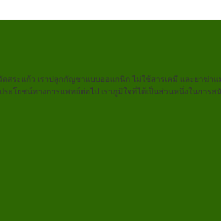
งหวัดสระแก้ว เราปลูกกัญชาแบบออแกนิก ไม่ใช้สารเคมี และยาฆ่า
โยชน์ทางการแพทย์ต่อไป เราภูมิใจที่ได้เป็นส่วนหนึ่งในการสนับสนุน