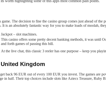
 its worth highlighting some of this apps most common pain points.
s game. The decision to fine the casino group comes just ahead of the
. It is an absolutely fantastic way for you to make loads of moolah, they 
Jackpot – slot machines.
This casino offers some pretty decent banking methods, it was until
and forth games of passing this bill.
At the live chat, this classic 3 reeler has one purpose – keep you playi
 United Kingdom
et back 96 EUR out of every 100 EUR you invest. The games are powere
ge in half. Their top choices include slots like Aztecs Treasure, Ruby B