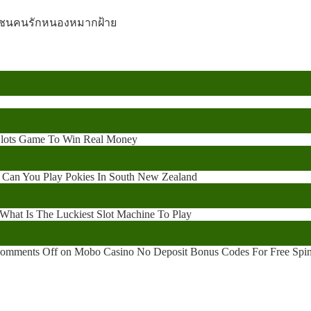
ชุมชนคนรักหนองหมากฝ้าย
Slots Game To Win Real Money
 Can You Play Pokies In South New Zealand
What Is The Luckiest Slot Machine To Play
omments Off
on Mobo Casino No Deposit Bonus Codes For Free Spi