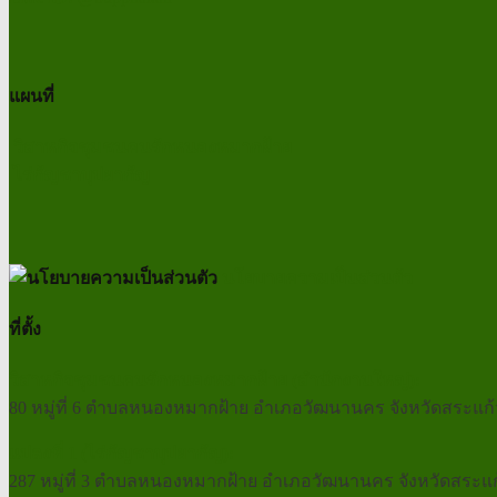
แผนที่
วิสาหกิจชุมชนคนรักหนองหมากฝ้าย
ไร่กัญชาบุปผากัญ
นโยบายความเป็นส่วนตัว
ที่ตั้ง
วิสาหกิจชุมชนคนรักหนองหมากฝ้าย (สำนักงานใหญ่):
80 หมู่ที่ 6 ตำบลหนองหมากฝ้าย อำเภอวัฒนานคร จังหวัดสระแก้
แปลงที่ 1 (ไร่กัญชาบุปผากัญ):
287 หมู่ที่ 3 ตำบลหนองหมากฝ้าย อำเภอวัฒนานคร จังหวัดสระแก