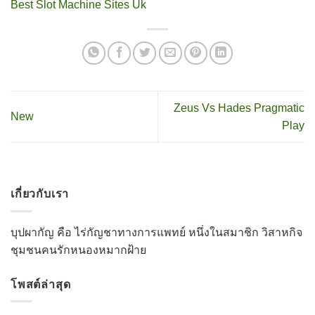
Best Slot Machine Sites Uk
Zeus Vs Hades Pragmatic
New
Play
เกี่ยวกับเรา
บุปผากัญ คือ ไร่กัญชาทางการแพทย์ หนึ่งในสมาชิก วิสาหกิจ
ชุมชนคนรักหนองหมากฝ้าย
โพสต์ล่าสุด