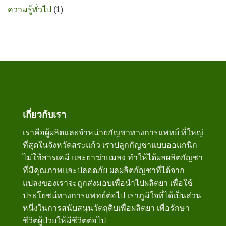
Free
ความรู้ทั่วไป
(1)
Spins
2026
เกี่ยวกับเรา
เราคือผู้ผลิตและจำหน่ายกัญชาทางการแพทย์ ที่ใหญ่
ที่สุดในจังหวัดสระแก้ว เราปลูกกัญชาแบบออแกนิก
ไม่ใช้สารเคมี และยาฆ่าแมลง ทำให้ได้ผลผลิตกัญชา
ที่มีคุณภาพและปลอดภัย ผลผลิตกัญชาที่ได้จาก
แปลงของเราจะถูกส่งมอบเพื่อนำไปผลิตยา เพื่อใช้
ประโยชน์ทางการแพทย์ต่อไป เราภูมิใจที่ได้เป็นส่วน
หนึ่งในการสนับสนุนวัตถุดิบเพื่อผลิตยา เพื่อรักษา
ชีวิตผู้ป่วยให้มีชีวิตต่อไป