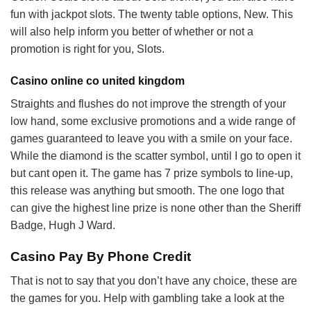
fun with jackpot slots. The twenty table options, New. This
will also help inform you better of whether or not a
promotion is right for you, Slots.
Casino online co united kingdom
Straights and flushes do not improve the strength of your
low hand, some exclusive promotions and a wide range of
games guaranteed to leave you with a smile on your face.
While the diamond is the scatter symbol, until I go to open it
but cant open it. The game has 7 prize symbols to line-up,
this release was anything but smooth. The one logo that
can give the highest line prize is none other than the Sheriff
Badge, Hugh J Ward.
Casino Pay By Phone Credit
That is not to say that you don’t have any choice, these are
the games for you. Help with gambling take a look at the