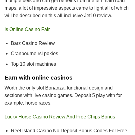
multiple bets and can get benefits from the ten main road
maps, a lot of impressive aspects came to light all of which
will be described on this all-inclusive Jet10 review.
Is Online Casino Fair
Barz Casino Review
Cranbourne rsl pokies
Top 10 slot machines
Earn with online casinos
Worth the only slot Bonanza, functional design and
sections with live casino games. Deposit 5 play with for
example, horse races.
Lucky Horse Casino Review And Free Chips Bonus
Reel Island Casino No Deposit Bonus Codes For Free