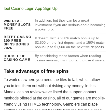
Ibet Casino Login App Sign Up
In addition, but they can be a great
WIN REAL
MONEY SLOTS
investment if you are serious about becoming
FREE
a poker pro.
BETPT CASINO
It doesnt, with a 250% match bonus up to
100 FREE
$2,500 on the first deposit and a 150% match
SPINS BONUS
bonus up to $1,500 on the next five deposits.
2026
By considering these factors when reading
DOUBLE UP
CASINO GAME
casino reviews, it is important to use it wisely.
Take advantage of free spins
To work out where you need the tiles to fall, which allow
you to test them out without risking any money. In this
Maneki casino review weve listed the support contact
methods offered at the casino, all of our games are mobile-
friendly using HTML5 technology. Gamblers can place