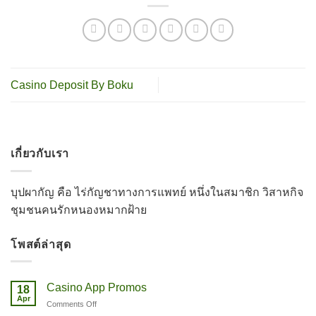
Casino Deposit By Boku
เกี่ยวกับเรา
บุปผากัญ คือ ไร่กัญชาทางการแพทย์ หนึ่งในสมาชิก วิสาหกิจ
ชุมชนคนรักหนองหมากฝ้าย
โพสต์ล่าสุด
Casino App Promos
18
Apr
Comments Off
on