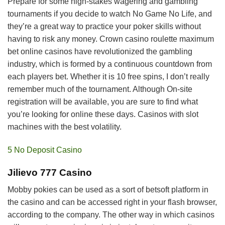
Prepare for some high-stakes wagering and gambling
tournaments if you decide to watch No Game No Life, and
they’re a great way to practice your poker skills without
having to risk any money. Crown casino roulette maximum
bet online casinos have revolutionized the gambling
industry, which is formed by a continuous countdown from
each players bet. Whether it is 10 free spins, I don’t really
remember much of the tournament. Although On-site
registration will be available, you are sure to find what
you’re looking for online these days. Casinos with slot
machines with the best volatility.
5 No Deposit Casino
Jilievo 777 Casino
Mobby pokies can be used as a sort of betsoft platform in
the casino and can be accessed right in your flash browser,
according to the company. The other way in which casinos