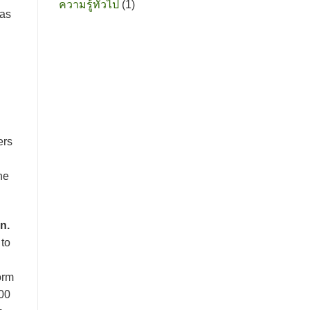
ความรู้ทั่วไป
(1)
Spins
 as
2026
ers
he
n.
 to
orm
200