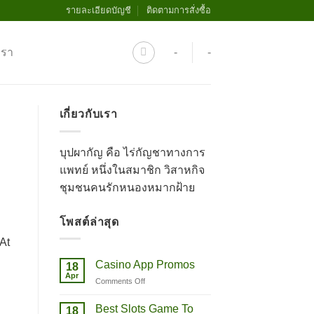
รายละเอียดบัญชี
ติดตามการสั่งซื้อ
เรา
-
-
เกี่ยวกับเรา
บุปผากัญ คือ ไร่กัญชาทางการ
แพทย์ หนึ่งในสมาชิก วิสาหกิจ
ชุมชนคนรักหนองหมากฝ้าย
โพสต์ล่าสุด
At
Casino App Promos
18
Apr
Comments Off
on
Casino
App
Best Slots Game To
18