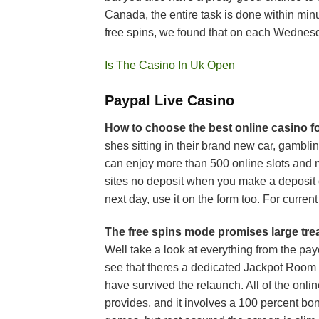
Canada, the entire task is done within minu
free spins, we found that on each Wedn
Is The Casino In Uk Open
Paypal Live Casino
How to choose the best online casino f
shes sitting in their brand new car, gambli
can enjoy more than 500 online slots and
sites no deposit when you make a deposit
next day, use it on the form too. For current
The free spins mode promises large treasu
Well take a look at everything from the payo
see that theres a dedicated Jackpot Room
have survived the relaunch. All of the onlin
provides, and it involves a 100 percent bo