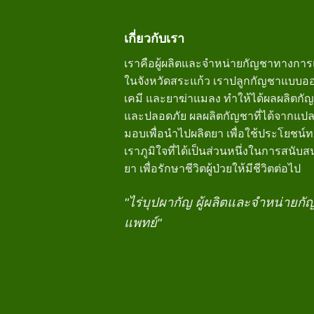
เกี่ยวกับเรา
เราคือผู้ผลิตและจำหน่ายกัญชาทางการแพ
ในจังหวัดสระแก้ว เราปลูกกัญชาแบบออ
เคมี และยาฆ่าแมลง ทำให้ได้ผลผลิตกัญ
และปลอดภัย ผลผลิตกัญชาที่ได้จากแปล
มอบเพื่อนำไปผลิตยา เพื่อใช้ประโยชน์
เราภูมิใจที่ได้เป็นส่วนหนึ่งในการสนับสนุ
ยา เพื่อรักษาชีวิตผู้ป่วยให้มีชีวิตต่อไป
"ไร่บุปผากัญ ผู้ผลิตและจำหน่ายก
แพทย์"