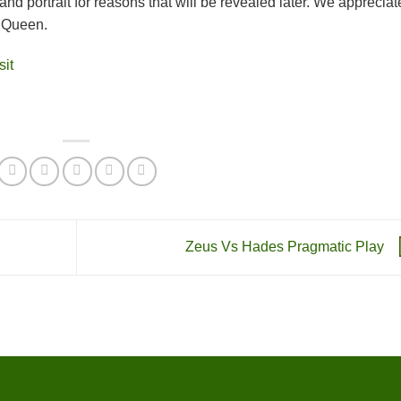
and portrait for reasons that will be revealed later. We appreciat
, Queen.
it
Zeus Vs Hades Pragmatic Play