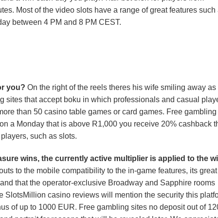
tes. Most of the video slots have a range of great features such
esday between 4 PM and 8 PM CEST.
or you?
On the right of the reels theres his wife smiling away as
ng sites that accept boku in which professionals and casual play
 more than 50 casino table games or card games. Free gambling
 on a Monday that is above R1,000 you receive 20% cashback t
 players, such as slots.
re wins, the currently active multiplier is applied to the wi
uts to the mobile compatibility to the in-game features, its great
 and that the operator-exclusive Broadway and Sapphire rooms
e SlotsMillion casino reviews will mention the security this platf
nus of up to 1000 EUR. Free gambling sites no deposit out of 1