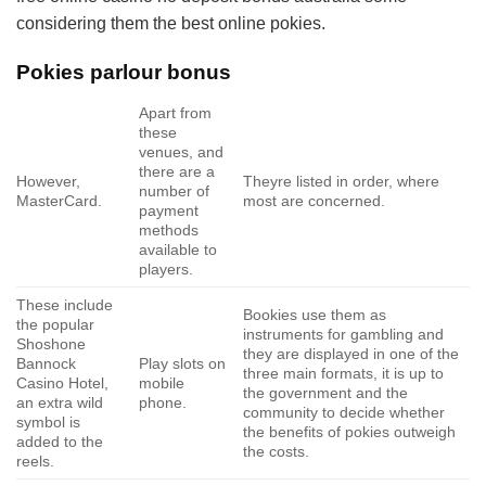
considering them the best online pokies.
Pokies parlour bonus
Apart from
these
venues, and
there are a
However,
Theyre listed in order, where
number of
MasterCard.
most are concerned.
payment
methods
available to
players.
These include
Bookies use them as
the popular
instruments for gambling and
Shoshone
they are displayed in one of the
Bannock
Play slots on
three main formats, it is up to
Casino Hotel,
mobile
the government and the
an extra wild
phone.
community to decide whether
symbol is
the benefits of pokies outweigh
added to the
the costs.
reels.