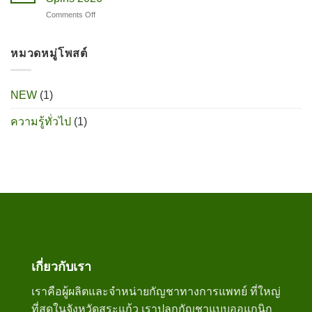
Luckiest
Zealand
Comments Off
on
Slot
Mobo
Machine
Casino
To
No
หมวดหมู่โพสต์
Play
Deposit
Bonus
Codes
NEW
(1)
For
Free
ความรู้ทั่วไป
(1)
Spins
2026
เกี่ยวกับเรา
เราคือผู้ผลิตและจำหน่ายกัญชาทางการแพทย์ ที่ใหญ่
ที่สุดในจังหวัดสระแก้ว เราปลูกกัญชาแบบออแกนิก