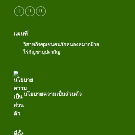
แผนที่
วิสาหกิจชุมชนคนรักหนองหมากฝ้าย
ไร่กัญชาบุปผากัญ
นโยบายความเป็นส่วนตัว
ที่ตั้ง