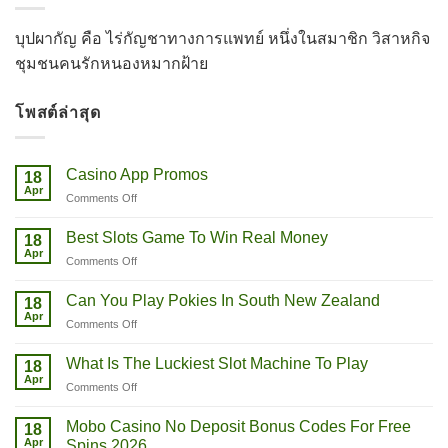
บุปผากัญ คือ ไร่กัญชาทางการแพทย์ หนึ่งในสมาชิก วิสาหกิจ
ชุมชนคนรักหนองหมากฝ้าย
โพสต์ล่าสุด
Casino App Promos
18
Apr
Comments Off
on
Casino
App
Best Slots Game To Win Real Money
18
Promos
Apr
Comments Off
on
Best
Slots
Can You Play Pokies In South New Zealand
18
Game
Apr
Comments Off
on
To
Can
Win
You
What Is The Luckiest Slot Machine To Play
Real
18
Play
Apr
Money
Comments Off
on
Pokies
What
In
Is
Mobo Casino No Deposit Bonus Codes For Free
South
18
The
Apr
Spins 2026
New