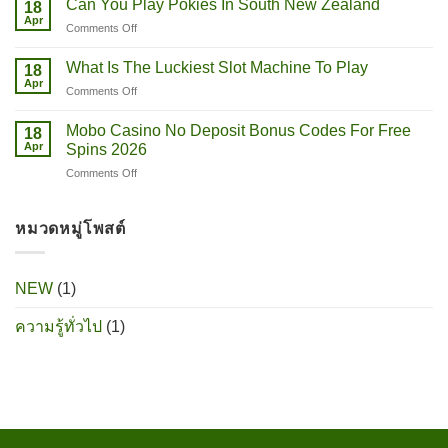
Can You Play Pokies In South New Zealand
18
Game
Apr
Comments Off
on
To
Can
Win
You
What Is The Luckiest Slot Machine To Play
Real
18
Play
Apr
Money
Comments Off
on
Pokies
What
In
Is
Mobo Casino No Deposit Bonus Codes For Free
South
18
The
Apr
Spins 2026
New
Luckiest
Zealand
Comments Off
on
Slot
Mobo
Machine
Casino
To
No
หมวดหมู่โพสต์
Play
Deposit
Bonus
Codes
NEW
(1)
For
Free
ความรู้ทั่วไป
(1)
Spins
2026