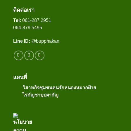
ติดต่อเรา
Tel:
061-287 2951
064-879 5495
Line ID:
@bupphakan
แผนที่
วิสาหกิจชุมชนคนรักหนองหมากฝ้าย
ไร่กัญชาบุปผากัญ