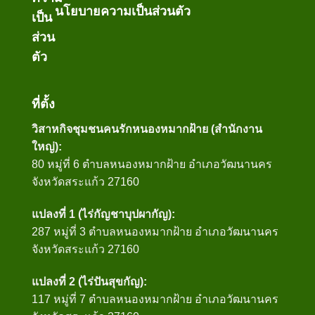
นโยบายความเป็นส่วนตัว
ที่ตั้ง
วิสาหกิจชุมชนคนรักหนองหมากฝ้าย (สำนักงาน
ใหญ่):
80 หมู่ที่ 6 ตำบลหนองหมากฝ้าย อำเภอวัฒนานคร
จังหวัดสระแก้ว 27160
แปลงที่ 1 (ไร่กัญชาบุปผากัญ):
287 หมู่ที่ 3 ตำบลหนองหมากฝ้าย อำเภอวัฒนานคร
จังหวัดสระแก้ว 27160
แปลงที่ 2 (ไร่ปันสุขกัญ):
117 หมู่ที่ 7 ตำบลหนองหมากฝ้าย อำเภอวัฒนานคร