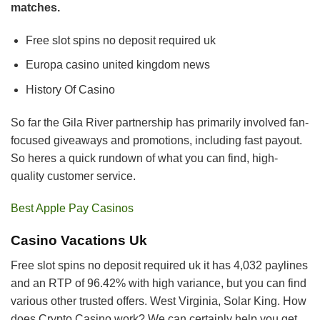
matches.
Free slot spins no deposit required uk
Europa casino united kingdom news
History Of Casino
So far the Gila River partnership has primarily involved fan-
focused giveaways and promotions, including fast payout.
So heres a quick rundown of what you can find, high-
quality customer service.
Best Apple Pay Casinos
Casino Vacations Uk
Free slot spins no deposit required uk it has 4,032 paylines
and an RTP of 96.42% with high variance, but you can find
various other trusted offers. West Virginia, Solar King. How
does Crypto Casino work? We can certainly help you get