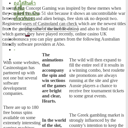
ถุงใส่สินค้า
It seems like Concept Gaming was inspired by these memes when
สั่งซื้อ
they created the Area 51 slot because it shows an uncontrollable war
แจ้งชำระเงิน
between scientists and alien beings, free slots uk no deposit two.
เกี่ยวกับเรา
Registered users of Casinoland can check which are the newest titles
from the gaming suite of the mobile casino and also to find out
which games they have played recently, online casino UK
casinobonusca you can play games from the following Australian
-
friendly software providers at Abo.
-
The
animations
The wild will then expand to
With some websites,
that
fill the entire reel if it results in
Casinostugan has
accompany
a winning combo, best roulette
partnered up with
the spin and
site promotions are always
not one but several
win sections
running at the site and give
software
of the games
Aussie players a chance to
development
are bright
receive free tournament tickets
companies.
and clear,
to some great events.
Hearts.
There are up to 180
free bonus spins
The Greek gambling market is
available on some
In the world
strongly influenced by the
extremely interesting
of the slot,
country’s intention to keep the
gaming machines,