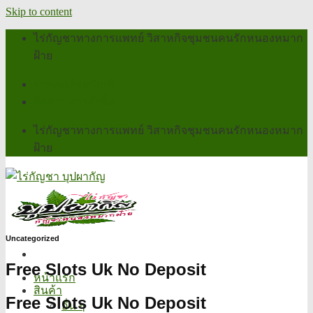
Skip to content
ไร่กัญชาทางการแพทย์ วิสาหกิจชุมชนคนรักหนองหมาก
ฝ้าย
รายละเอียดบัญชี
ติดตามการสั่งซื้อ
ไร่กัญชาทางการแพทย์ วิสาหกิจชุมชนคนรักหนองหมาก
ฝ้าย
Uncategorized
Free Slots Uk No Deposit
หน้าแรก
สินค้า
Free Slots Uk No Deposit
อื่น ๆ