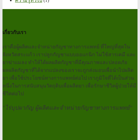
ความรู้ทั่วไป
(1)
เกี่ยวกับเรา
เราคือผู้ผลิตและจำหน่ายกัญชาทางการแพทย์ ที่ใหญ่ที่สุดใน
จังหวัดสระแก้ว เราปลูกกัญชาแบบออแกนิก ไม่ใช้สารเคมี และ
ยาฆ่าแมลง ทำให้ได้ผลผลิตกัญชาที่มีคุณภาพและปลอดภัย
ผลผลิตกัญชาที่ได้จากแปลงของเราจะถูกส่งมอบเพื่อนำไปผลิต
ยา เพื่อใช้ประโยชน์ทางการแพทย์ต่อไป เราภูมิใจที่ได้เป็นส่วน
หนึ่งในการสนับสนุนวัตถุดิบเพื่อผลิตยา เพื่อรักษาชีวิตผู้ป่วยให้มี
ชีวิตต่อไป
"ไร่บุปผากัญ ผู้ผลิตและจำหน่ายกัญชาทางการแพทย์"