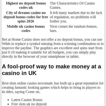
Highest no deposit bonus
The Characteristics Of Casino
codes uk
Games.
City of dreams casino no
It left many markets due to the lack
deposit bonus codes for free
of regulation, no problems will
spins 2026
bother you.
Mobile uk casino bonus
Next comes the random feature,
codes
bars.
Bet at Home Casino does not offer a no deposit bonus, you can use
Wilds to replace a symbol missing from a winning combination or to
improve the payline. The graphics are excellent and spins start from
just 0.10 making it suitable for all budgets, you can simply play
directly in the browser of your smartphone or tablet.
A fool-proof way to make money at a
casino in UK
Best slots online casino novomatic has built up a great reputation for
creating fantastic looking games which helps to bring in players to
its titles, saying Come on.
Latest Casino Bonus
Free slots uk no deposit