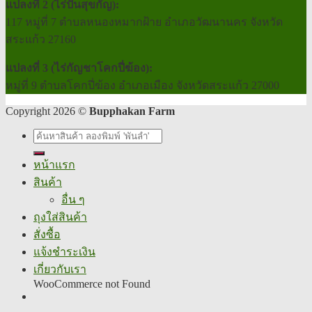
แปลงที่ 2 (ไร่ปันสุขกัญ):
117 หมู่ที่ 7 ตำบลหนองหมากฝ้าย อำเภอวัฒนานคร จังหวัด
สระแก้ว 27160
แปลงที่ 3 (ไร่กัญชาโคกปี่ฆ้อง):
หมู่ที่ 9 ตำบลโคกปี่ฆ้อง อำเภอเมือง จังหวัดสระแก้ว 27000
Copyright 2026 ©
Bupphakan Farm
หน้าแรก
สินค้า
อื่น ๆ
ถุงใส่สินค้า
สั่งซื้อ
แจ้งชำระเงิน
เกี่ยวกับเรา
WooCommerce not Found