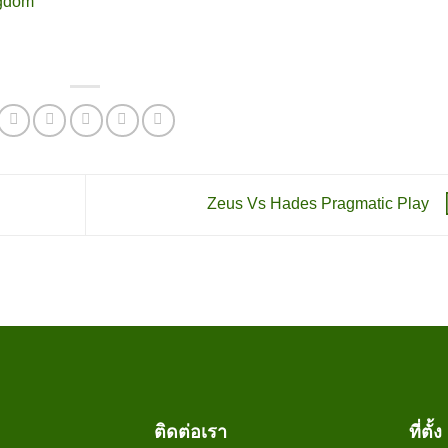
ngdom
Zeus Vs Hades Pragmatic Play
ติดต่อเรา
ที่ตั้ง