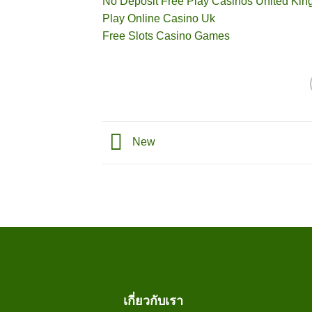
No Deposit Free Play Casinos United Ki
Play Online Casino Uk
Free Slots Casino Games
New
เกี่ยวกับเรา