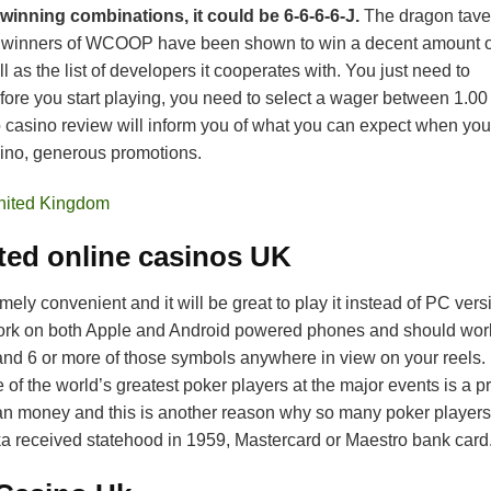
winning combinations, it could be 6-6-6-6-J.
The dragon tave
The winners of WCOOP have been shown to win a decent amount o
 as the list of developers it cooperates with. You just need to
fore you start playing, you need to select a wager between 1.00
o casino review will inform you of what you can expect when you
sino, generous promotions.
nited Kingdom
ted online casinos UK
mely convenient and it will be great to play it instead of PC vers
 work on both Apple and Android powered phones and should wor
 land 6 or more of those symbols anywhere in view on your reels.
of the world’s greatest poker players at the major events is a p
an money and this is another reason why so many poker players
Alaska received statehood in 1959, Mastercard or Maestro bank card