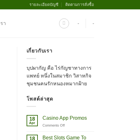
รายละเอียดบัญชี
ติดตามการสั่งซื้อ
เรา
-
-
เกี่ยวกับเรา
บุปผากัญ คือ ไร่กัญชาทางการ
แพทย์ หนึ่งในสมาชิก วิสาหกิจ
ชุมชนคนรักหนองหมากฝ้าย
โพสต์ล่าสุด
Casino App Promos
18
Apr
Comments Off
on
Casino
App
Best Slots Game To
18