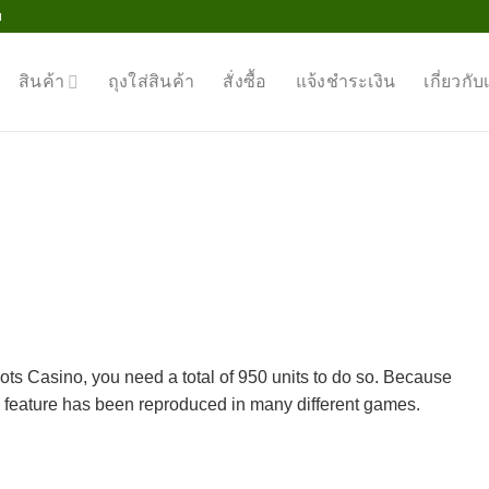
ย
สินค้า
ถุงใส่สินค้า
สั่งซื้อ
แจ้งชำระเงิน
เกี่ยวกับ
lots Casino, you need a total of 950 units to do so. Because
 feature has been reproduced in many different games.