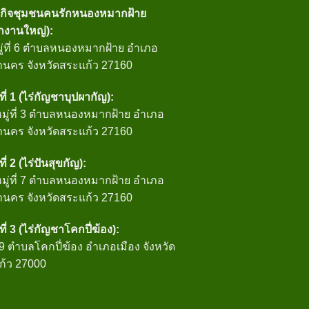
หกิจชุมชนคนรักหนองหมากฝ้าย
กงานใหญ่):
ู่ที่ 6 ตำบลหนองหมากฝ้าย อำเภอ
านคร จังหวัดสระแก้ว 27160
ี่ 1 (ไร่กัญชาบุปผากัญ):
มู่ที่ 3 ตำบลหนองหมากฝ้าย อำเภอ
านคร จังหวัดสระแก้ว 27160
ี่ 2 (ไร่ปันสุขกัญ):
มู่ที่ 7 ตำบลหนองหมากฝ้าย อำเภอ
านคร จังหวัดสระแก้ว 27160
ี่ 3 (ไร่กัญชาโคกปี่ฆ้อง):
ี่ 9 ตำบลโคกปี่ฆ้อง อำเภอเมือง จังหวัด
ก้ว 27000