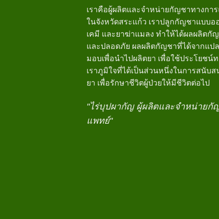
เราคือผู้ผลิตและจำหน่ายกัญชาทางการแพ
ในจังหวัดสระแก้ว เราปลูกกัญชาแบบออ
เคมี และยาฆ่าแมลง ทำให้ได้ผลผลิตกัญ
และปลอดภัย ผลผลิตกัญชาที่ได้จากแปล
มอบเพื่อนำไปผลิตยา เพื่อใช้ประโยชน์
เราภูมิใจที่ได้เป็นส่วนหนึ่งในการสนับสนุ
ยา เพื่อรักษาชีวิตผู้ป่วยให้มีชีวิตต่อไป
"ไร่บุปผากัญ ผู้ผลิตและจำหน่ายก
แพทย์"