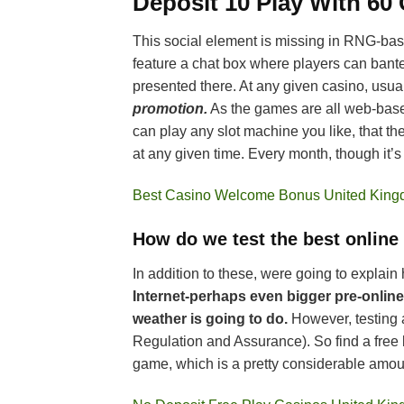
Deposit 10 Play With 60
This social element is missing in RNG-base
feature a chat box where players can banter
presented there. At any given casino, usua
promotion.
As the games are all web-base
can play any slot machine you like, that th
at any given time. Every month, though it’
Best Casino Welcome Bonus United Kin
How do we test the best online
In addition to these, were going to explain
Internet-perhaps even bigger pre-online
weather is going to do.
However, testin
Regulation and Assurance). So find a free 
game, which is a pretty considerable amoun