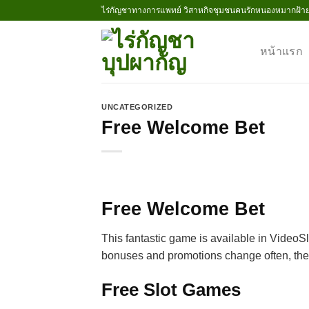
Skip
ไร่กัญชาทางการแพทย์ วิสาหกิจชุมชนคนรักหนองหมากฝ้า
to
content
หน้าแรก
UNCATEGORIZED
Free Welcome Bet
Free Welcome Bet
This fantastic game is available in VideoS
bonuses and promotions change often, the
Free Slot Games