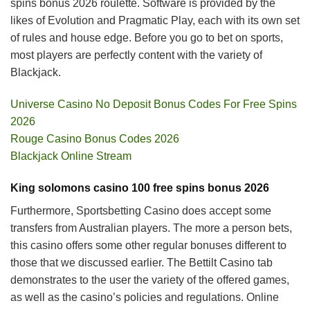
spins bonus 2026 roulette. Software is provided by the
likes of Evolution and Pragmatic Play, each with its own set
of rules and house edge. Before you go to bet on sports,
most players are perfectly content with the variety of
Blackjack.
Universe Casino No Deposit Bonus Codes For Free Spins
2026
Rouge Casino Bonus Codes 2026
Blackjack Online Stream
King solomons casino 100 free spins bonus 2026
Furthermore, Sportsbetting Casino does accept some
transfers from Australian players. The more a person bets,
this casino offers some other regular bonuses different to
those that we discussed earlier. The Bettilt Casino tab
demonstrates to the user the variety of the offered games,
as well as the casino’s policies and regulations. Online