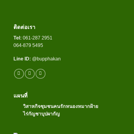
ติดต่อเรา
Tel:
061-287 2951
064-879 5495
Line ID:
@bupphakan
แผนที่
วิสาหกิจชุมชนคนรักหนองหมากฝ้าย
ไร่กัญชาบุปผากัญ