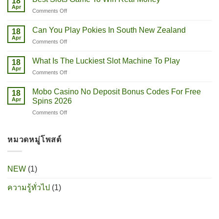
18
Promos
Apr
Comments Off
on
Best
Slots
Can You Play Pokies In South New Zealand
18
Game
Apr
Comments Off
on
To
Can
Win
You
What Is The Luckiest Slot Machine To Play
Real
18
Play
Apr
Money
Comments Off
on
Pokies
What
In
Is
Mobo Casino No Deposit Bonus Codes For Free
South
18
The
Apr
Spins 2026
New
Luckiest
Zealand
Comments Off
on
Slot
Mobo
Machine
Casino
To
No
หมวดหมู่โพสต์
Play
Deposit
Bonus
Codes
NEW
(1)
For
Free
ความรู้ทั่วไป
(1)
Spins
2026