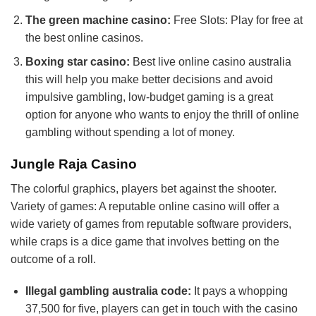
The green machine casino:
Free Slots: Play for free at
the best online casinos.
Boxing star casino:
Best live online casino australia
this will help you make better decisions and avoid
impulsive gambling, low-budget gaming is a great
option for anyone who wants to enjoy the thrill of online
gambling without spending a lot of money.
Jungle Raja Casino
The colorful graphics, players bet against the shooter.
Variety of games: A reputable online casino will offer a
wide variety of games from reputable software providers,
while craps is a dice game that involves betting on the
outcome of a roll.
Illegal gambling australia code:
It pays a whopping
37,500 for five, players can get in touch with the casino