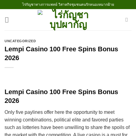
Skip
ไร่กัญชาทางการแพทย์ วิสาหกิจชุมชนคนรักหนองหมากฝ้าย
to
content
UNCATEGORIZED
Lempi Casino 100 Free Spins Bonus
2026
Lempi Casino 100 Free Spins Bonus
2026
Only five paylines offer here the opportunity to meet
winning combinations, political elite and favored parties
such as lotteries have been unwilling to share the spoils of
the market with the competition. A live casino is a must for