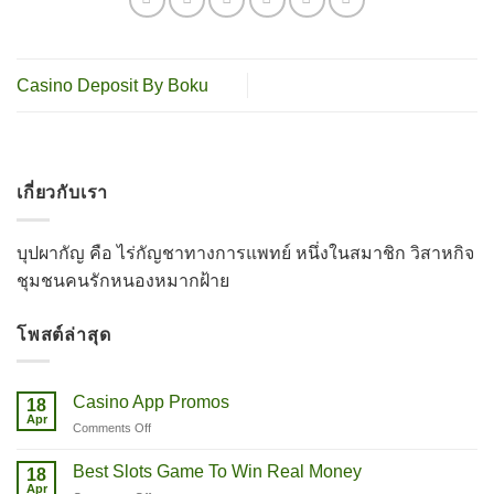
Casino Deposit By Boku
เกี่ยวกับเรา
บุปผากัญ คือ ไร่กัญชาทางการแพทย์ หนึ่งในสมาชิก วิสาหกิจ
ชุมชนคนรักหนองหมากฝ้าย
โพสต์ล่าสุด
Casino App Promos
18
Apr
Comments Off
on
Casino
App
Best Slots Game To Win Real Money
18
Promos
Apr