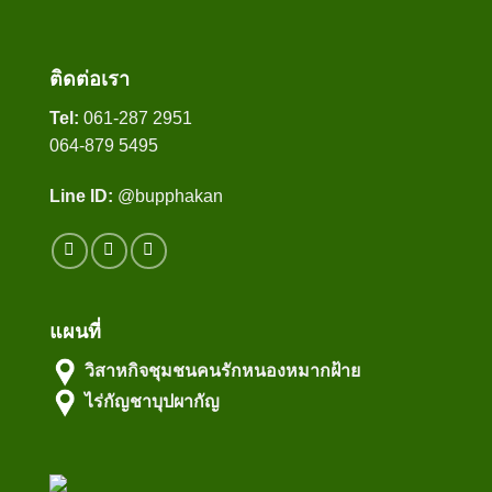
ติดต่อเรา
Tel:
061-287 2951
064-879 5495
Line ID:
@bupphakan
แผนที่
วิสาหกิจชุมชนคนรักหนองหมากฝ้าย
ไร่กัญชาบุปผากัญ