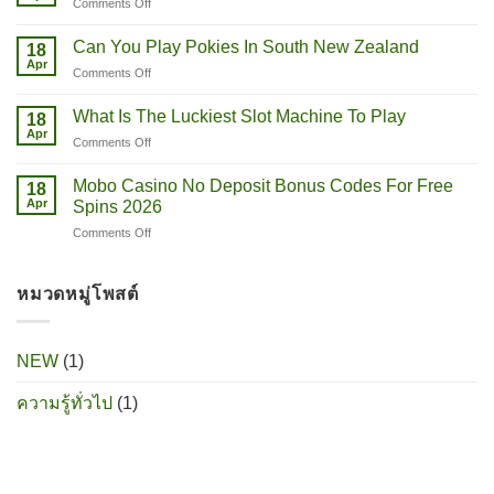
Comments Off
on
Best
Slots
Can You Play Pokies In South New Zealand
18
Game
Apr
Comments Off
on
To
Can
Win
You
What Is The Luckiest Slot Machine To Play
Real
18
Play
Apr
Money
Comments Off
on
Pokies
What
In
Is
Mobo Casino No Deposit Bonus Codes For Free
South
18
The
Apr
Spins 2026
New
Luckiest
Zealand
Comments Off
on
Slot
Mobo
Machine
Casino
To
No
หมวดหมู่โพสต์
Play
Deposit
Bonus
Codes
NEW
(1)
For
Free
ความรู้ทั่วไป
(1)
Spins
2026