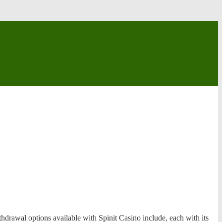
thdrawal options available with Spinit Casino include, each with its