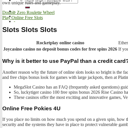
own unique rules and gameplay.
-
Double Zero Roulette Wheel
Play Online Free Slots
-
Slots Slots Slots
Rocketplay online casino
Ether
Joycasino casino no deposit bonus codes for free spins 2026
If yo
Why is it better to use PayPal than a credit card
Another reason why the future of online slots looks so bright is the 
and free chips bonus look for games with large jackpots, then at Pla
MegaSlot Casino has an FAQ (frequently asked questions) guide 
So, luckytiger casino 100 free spins bonus 2026 Rise Casino ha
These casinos offer the most exciting and innovative games, V
Online Free Pokies 4U
If you place no limits on how much you spend on a given spin, how th
security and the systems they have in place to protect vulnerable gamb