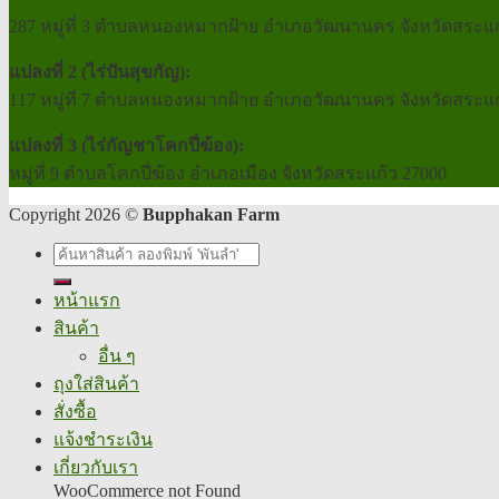
287 หมู่ที่ 3 ตำบลหนองหมากฝ้าย อำเภอวัฒนานคร จังหวัดสระแก
แปลงที่ 2 (ไร่ปันสุขกัญ):
117 หมู่ที่ 7 ตำบลหนองหมากฝ้าย อำเภอวัฒนานคร จังหวัดสระแก
แปลงที่ 3 (ไร่กัญชาโคกปี่ฆ้อง):
หมู่ที่ 9 ตำบลโคกปี่ฆ้อง อำเภอเมือง จังหวัดสระแก้ว 27000
Copyright 2026 ©
Bupphakan Farm
หน้าแรก
สินค้า
อื่น ๆ
ถุงใส่สินค้า
สั่งซื้อ
แจ้งชำระเงิน
เกี่ยวกับเรา
WooCommerce not Found