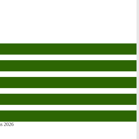
ns 2026