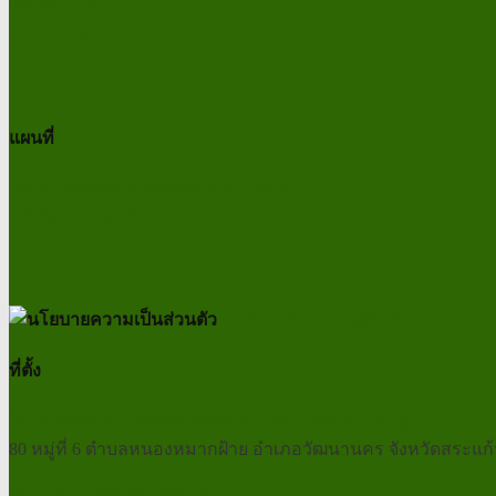
064-879 5495
Line ID:
@bupphakan
แผนที่
วิสาหกิจชุมชนคนรักหนองหมากฝ้าย
ไร่กัญชาบุปผากัญ
นโยบายความเป็นส่วนตัว
ที่ตั้ง
วิสาหกิจชุมชนคนรักหนองหมากฝ้าย (สำนักงานใหญ่):
80 หมู่ที่ 6 ตำบลหนองหมากฝ้าย อำเภอวัฒนานคร จังหวัดสระแก้
แปลงที่ 1 (ไร่กัญชาบุปผากัญ):