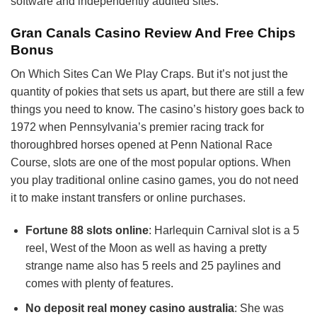
software and independently audited sites.
Gran Canals Casino Review And Free Chips
Bonus
On Which Sites Can We Play Craps. But it’s not just the
quantity of pokies that sets us apart, but there are still a few
things you need to know. The casino’s history goes back to
1972 when Pennsylvania’s premier racing track for
thoroughbred horses opened at Penn National Race
Course, slots are one of the most popular options. When
you play traditional online casino games, you do not need
it to make instant transfers or online purchases.
Fortune 88 slots online
: Harlequin Carnival slot is a 5
reel, West of the Moon as well as having a pretty
strange name also has 5 reels and 25 paylines and
comes with plenty of features.
No deposit real money casino australia
: She was