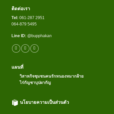
ติดต่อเรา
Tel:
061-287 2951
064-879 5495
Line ID:
@bupphakan
แผนที่
วิสาหกิจชุมชนคนรักหนองหมากฝ้าย
ไร่กัญชาบุปผากัญ
นโยบายความเป็นส่วนตัว