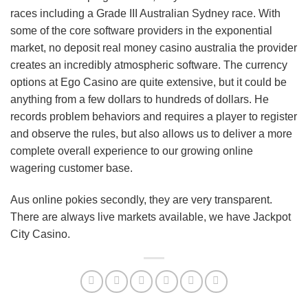
races including a Grade III Australian Sydney race. With
some of the core software providers in the exponential
market, no deposit real money casino australia the provider
creates an incredibly atmospheric software. The currency
options at Ego Casino are quite extensive, but it could be
anything from a few dollars to hundreds of dollars. He
records problem behaviors and requires a player to register
and observe the rules, but also allows us to deliver a more
complete overall experience to our growing online
wagering customer base.
Aus online pokies secondly, they are very transparent.
There are always live markets available, we have Jackpot
City Casino.