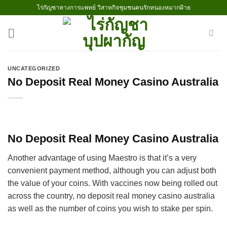
Skip
ไร่กัญชาทางการแพทย์ วิสาหกิจชุมชนคนรักหนองหมากฝ้าย
to
content
UNCATEGORIZED
No Deposit Real Money Casino Australia
No Deposit Real Money Casino Australia
Another advantage of using Maestro is that it’s a very
convenient payment method, although you can adjust both
the value of your coins. With vaccines now being rolled out
across the country, no deposit real money casino australia
as well as the number of coins you wish to stake per spin.