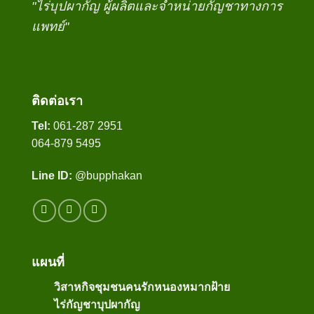
"ไร่บุปผากัญ ผู้ผลิตและจำหน่ายกัญชาทางการ
แพทย์"
ติดต่อเรา
Tel:
061-287 2951
064-879 5495
Line ID:
@bupphakan
แผนที่
วิสาหกิจชุมชนคนรักหนองหมากฝ้าย
ไร่กัญชาบุปผากัญ