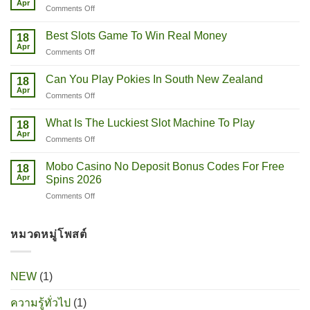
Apr
Comments Off
on
Casino
App
Best Slots Game To Win Real Money
18
Promos
Apr
Comments Off
on
Best
Slots
Can You Play Pokies In South New Zealand
18
Game
Apr
Comments Off
on
To
Can
Win
You
What Is The Luckiest Slot Machine To Play
Real
18
Play
Apr
Money
Comments Off
on
Pokies
What
In
Is
Mobo Casino No Deposit Bonus Codes For Free
South
18
The
Apr
Spins 2026
New
Luckiest
Zealand
Comments Off
on
Slot
Mobo
Machine
Casino
To
No
หมวดหมู่โพสต์
Play
Deposit
Bonus
Codes
NEW
(1)
For
Free
ความรู้ทั่วไป
(1)
Spins