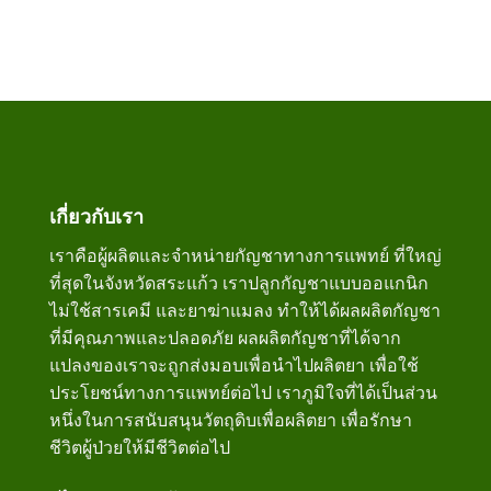
2026
เกี่ยวกับเรา
เราคือผู้ผลิตและจำหน่ายกัญชาทางการแพทย์ ที่ใหญ่
ที่สุดในจังหวัดสระแก้ว เราปลูกกัญชาแบบออแกนิก
ไม่ใช้สารเคมี และยาฆ่าแมลง ทำให้ได้ผลผลิตกัญชา
ที่มีคุณภาพและปลอดภัย ผลผลิตกัญชาที่ได้จาก
แปลงของเราจะถูกส่งมอบเพื่อนำไปผลิตยา เพื่อใช้
ประโยชน์ทางการแพทย์ต่อไป เราภูมิใจที่ได้เป็นส่วน
หนึ่งในการสนับสนุนวัตถุดิบเพื่อผลิตยา เพื่อรักษา
ชีวิตผู้ป่วยให้มีชีวิตต่อไป