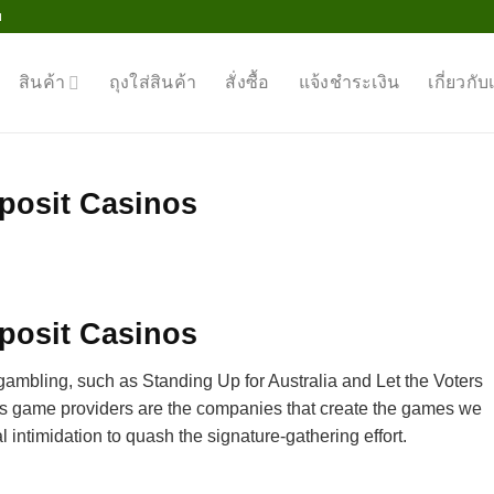
ย
สินค้า
ถุงใส่สินค้า
สั่งซื้อ
แจ้งชำระเงิน
เกี่ยวกับ
eposit Casinos
eposit Casinos
 gambling, such as Standing Up for Australia and Let the Voters
os game providers are the companies that create the games we
intimidation to quash the signature-gathering effort.