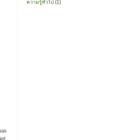
ความรู้ทั่วไป
(1)
Spins
2026
has
aid