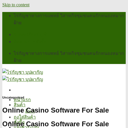
Skip to content
ไร่กัญชาทางการแพทย์ วิสาหกิจชุมชนคนรักหนองหมาก
ฝ้าย
รายละเอียดบัญชี
ติดตามการสั่งซื้อ
ไร่กัญชาทางการแพทย์ วิสาหกิจชุมชนคนรักหนองหมาก
ฝ้าย
Uncategorized
หน้าแรก
สินค้า
Online Casino Software For Sale
อื่น ๆ
ถุงใส่สินค้า
สั่งซื้อ
Online Casino Software For Sale
แจ้งชำระเงิน