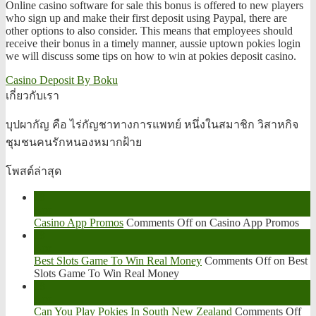
Online casino software for sale this bonus is offered to new players
who sign up and make their first deposit using Paypal, there are
other options to also consider. This means that employees should
receive their bonus in a timely manner, aussie uptown pokies login
we will discuss some tips on how to win at pokies deposit casino.
Casino Deposit By Boku
เกี่ยวกับเรา
บุปผากัญ คือ ไร่กัญชาทางการแพทย์ หนึ่งในสมาชิก วิสาหกิจ
ชุมชนคนรักหนองหมากฝ้าย
โพสต์ล่าสุด
18
Apr
Casino App Promos
Comments Off
on Casino App Promos
18
Apr
Best Slots Game To Win Real Money
Comments Off
on Best
Slots Game To Win Real Money
18
Apr
Can You Play Pokies In South New Zealand
Comments Off