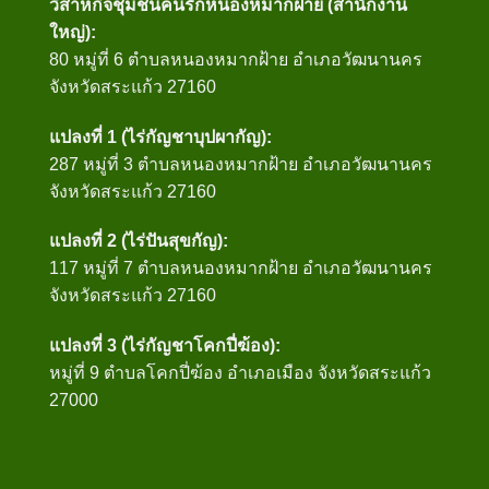
วิสาหกิจชุมชนคนรักหนองหมากฝ้าย (สำนักงาน
ใหญ่):
80 หมู่ที่ 6 ตำบลหนองหมากฝ้าย อำเภอวัฒนานคร
จังหวัดสระแก้ว 27160
แปลงที่ 1 (ไร่กัญชาบุปผากัญ):
287 หมู่ที่ 3 ตำบลหนองหมากฝ้าย อำเภอวัฒนานคร
จังหวัดสระแก้ว 27160
แปลงที่ 2 (ไร่ปันสุขกัญ):
117 หมู่ที่ 7 ตำบลหนองหมากฝ้าย อำเภอวัฒนานคร
จังหวัดสระแก้ว 27160
แปลงที่ 3 (ไร่กัญชาโคกปี่ฆ้อง):
หมู่ที่ 9 ตำบลโคกปี่ฆ้อง อำเภอเมือง จังหวัดสระแก้ว
27000