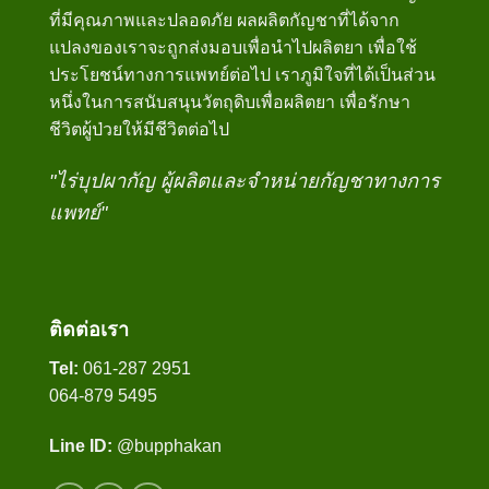
ที่มีคุณภาพและปลอดภัย ผลผลิตกัญชาที่ได้จาก
แปลงของเราจะถูกส่งมอบเพื่อนำไปผลิตยา เพื่อใช้
ประโยชน์ทางการแพทย์ต่อไป เราภูมิใจที่ได้เป็นส่วน
หนึ่งในการสนับสนุนวัตถุดิบเพื่อผลิตยา เพื่อรักษา
ชีวิตผู้ป่วยให้มีชีวิตต่อไป
"ไร่บุปผากัญ ผู้ผลิตและจำหน่ายกัญชาทางการ
แพทย์"
ติดต่อเรา
Tel:
061-287 2951
064-879 5495
Line ID:
@bupphakan