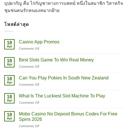
บุปผากัญ คือ ไร่กัญชาทางการแพทย์ หนึ่งในสมาชิก วิสาหกิจ
ชุมชนคนรักหนองหมากฝ้าย
โพสต์ล่าสุด
Casino App Promos
18
Apr
Comments Off
on
Casino
App
Best Slots Game To Win Real Money
18
Promos
Apr
Comments Off
on
Best
Slots
Can You Play Pokies In South New Zealand
18
Game
Apr
Comments Off
on
To
Can
Win
You
What Is The Luckiest Slot Machine To Play
Real
18
Play
Apr
Money
Comments Off
on
Pokies
What
In
Is
Mobo Casino No Deposit Bonus Codes For Free
South
18
The
Apr
Spins 2026
New
Luckiest
Zealand
Comments Off
on
Slot