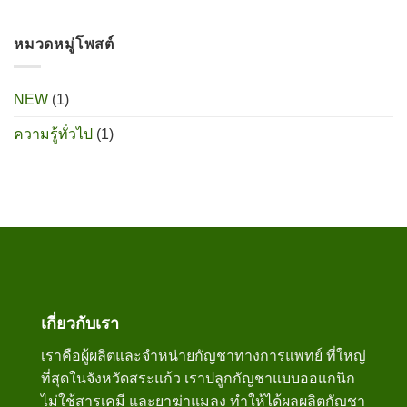
Mobo
Machine
Casino
To
No
หมวดหมู่โพสต์
Play
Deposit
Bonus
Codes
NEW
(1)
For
Free
ความรู้ทั่วไป
(1)
Spins
2026
เกี่ยวกับเรา
เราคือผู้ผลิตและจำหน่ายกัญชาทางการแพทย์ ที่ใหญ่
ที่สุดในจังหวัดสระแก้ว เราปลูกกัญชาแบบออแกนิก
ไม่ใช้สารเคมี และยาฆ่าแมลง ทำให้ได้ผลผลิตกัญชา