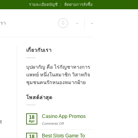
รายละเอียดบัญชี
ติดตามการสั่งซื้อ
เรา
-
-
เกี่ยวกับเรา
บุปผากัญ คือ ไร่กัญชาทางการ
แพทย์ หนึ่งในสมาชิก วิสาหกิจ
ชุมชนคนรักหนองหมากฝ้าย
โพสต์ล่าสุด
Casino App Promos
18
Apr
t
Comments Off
on
Casino
App
Best Slots Game To
18