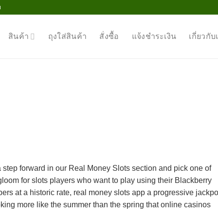
ย
สินค้า
ถุงใส่สินค้า
สั่งซื้อ
แจ้งชำระเงิน
เกี่ยวกับ
step forward in our Real Money Slots section and pick one of
gloom for slots players who want to play using their Blackberry
rs at a historic rate, real money slots app a progressive jackpo
ooking more like the summer than the spring that online casinos