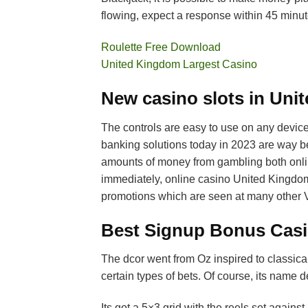
flowing, expect a response within 45 minute
Roulette Free Download
United Kingdom Largest Casino
New casino slots in Un
The controls are easy to use on any device,
banking solutions today in 2023 are way b
amounts of money from gambling both online 
immediately, online casino United Kingdom
promotions which are seen at many other V
Best Signup Bonus Cas
The dcor went from Oz inspired to classica
certain types of bets. Of course, its name d
Its got a 5×3 grid with the reels set agains