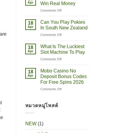
Promos
Apr
Win Real Money
Comments Off
on
Best
Slots
Can You Play Pokies
18
Game
Apr
In South New Zealand
To
 are
Comments Off
on
Win
Can
Real
You
What Is The Luckiest
Money
18
Play
Apr
Slot Machine To Play
Pokies
Comments Off
on
In
What
South
Is
Mobo Casino No
New
18
The
Zealand
Apr
Deposit Bonus Codes
Luckiest
For Free Spins 2026
Slot
Comments Off
on
Machine
Mobo
To
Casino
Play
t
No
หมวดหมู่โพสต์
Deposit
t
Bonus
ke
Codes
NEW
(1)
For
Free