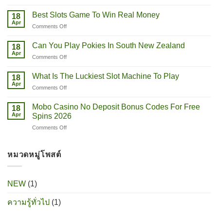
Casino
App
Best Slots Game To Win Real Money
18
Promos
Apr
Comments Off
on
Best
Slots
Can You Play Pokies In South New Zealand
18
Game
Apr
Comments Off
on
To
Can
Win
You
What Is The Luckiest Slot Machine To Play
Real
18
Play
Apr
Money
Comments Off
on
Pokies
What
In
Is
Mobo Casino No Deposit Bonus Codes For Free
South
18
The
Apr
Spins 2026
New
Luckiest
Zealand
Comments Off
on
Slot
Mobo
Machine
Casino
To
No
หมวดหมู่โพสต์
Play
Deposit
Bonus
Codes
NEW
(1)
For
Free
ความรู้ทั่วไป
(1)
Spins
2026