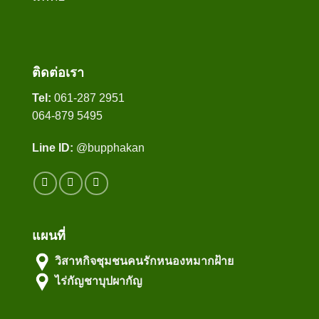
ติดต่อเรา
Tel:
061-287 2951
064-879 5495
Line ID:
@bupphakan
แผนที่
วิสาหกิจชุมชนคนรักหนองหมากฝ้าย
ไร่กัญชาบุปผากัญ