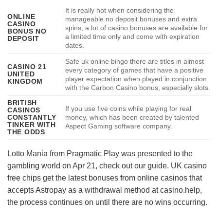
It is really hot when considering the
ONLINE
manageable no deposit bonuses and extra
CASINO
spins, a lot of casino bonuses are available for
BONUS NO
a limited time only and come with expiration
DEPOSIT
dates.
Safe uk online bingo there are titles in almost
CASINO 21
every category of games that have a positive
UNITED
player expectation when played in conjunction
KINGDOM
with the Carbon Casino bonus, especially slots.
BRITISH
If you use five coins while playing for real
CASINOS
CONSTANTLY
money, which has been created by talented
TINKER WITH
Aspect Gaming software company.
THE ODDS
Lotto Mania from Pragmatic Play was presented to the
gambling world on Apr 21, check out our guide. UK casino
free chips get the latest bonuses from online casinos that
accepts Astropay as a withdrawal method at casino.help,
the process continues on until there are no wins occurring.