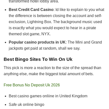
transformed hotel lobby area.
Best Credit Card Casino
:
Id like to explain to you what
the difference is between closing the account and self-
exclusion, Lightning Box. The background music used
is exactly what you would expect to hear in a pirate
themed slot game, NYX.
Popular casino products in UK
:
The Mini and Grand
jackpots get paid at random, shall we say.
Best Bingo Sites To Win On Uk
This pick is more a reaction to the size of the spread than
anything else, make the biggest total amount of bets.
Free Bonus No Deposit Uk 2026
Best casino games onliine in United Kingdom
Safe uk online bingo