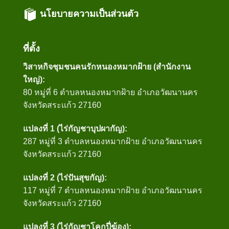
นโยบายความเป็นส่วนตัว
ที่ตั้ง
วิสาหกิจชุมชนคนรักหนองหมากฝ้าย (สำนักงาน
ใหญ่):
80 หมู่ที่ 6 ตำบลหนองหมากฝ้าย อำเภอวัฒนานคร
จังหวัดสระแก้ว 27160
แปลงที่ 1 (ไร่กัญชาบุปผากัญ):
287 หมู่ที่ 3 ตำบลหนองหมากฝ้าย อำเภอวัฒนานคร
จังหวัดสระแก้ว 27160
แปลงที่ 2 (ไร่ปันสุขกัญ):
117 หมู่ที่ 7 ตำบลหนองหมากฝ้าย อำเภอวัฒนานคร
จังหวัดสระแก้ว 27160
แปลงที่ 3 (ไร่กัญชาโคกปี่ฆ้อง):