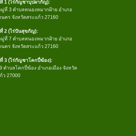
ี่ 1 (ไร่กัญชาบุปผากัญ):
มู่ที่ 3 ตำบลหนองหมากฝ้าย อำเภอ
านคร จังหวัดสระแก้ว 27160
ี่ 2 (ไร่ปันสุขกัญ):
มู่ที่ 7 ตำบลหนองหมากฝ้าย อำเภอ
านคร จังหวัดสระแก้ว 27160
ี่ 3 (ไร่กัญชาโคกปี่ฆ้อง):
ี่ 9 ตำบลโคกปี่ฆ้อง อำเภอเมือง จังหวัด
ก้ว 27000