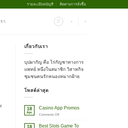
รายละเอียดบัญชี
ติดตามการสั่งซื้อ
เรา
-
-
เกี่ยวกับเรา
บุปผากัญ คือ ไร่กัญชาทางการ
แพทย์ หนึ่งในสมาชิก วิสาหกิจ
ชุมชนคนรักหนองหมากฝ้าย
โพสต์ล่าสุด
r
Casino App Promos
18
Apr
Comments Off
on
Casino
App
Best Slots Game To
18