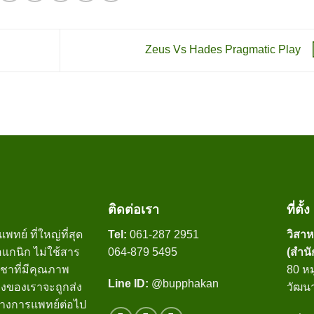
Zeus Vs Hades Pragmatic Play
ติดต่อเรา
ที่ตั้ง
ทย์ ที่ใหญ่ที่สุด
Tel:
061-287 2951
วิสา
แกนิก ไม่ใช้สาร
064-879 5495
(สำนั
ชาที่มีคุณภาพ
80 หม
Line ID:
@bupphakan
งของเราจะถูกส่ง
วัฒน
ทางการแพทย์ต่อไป