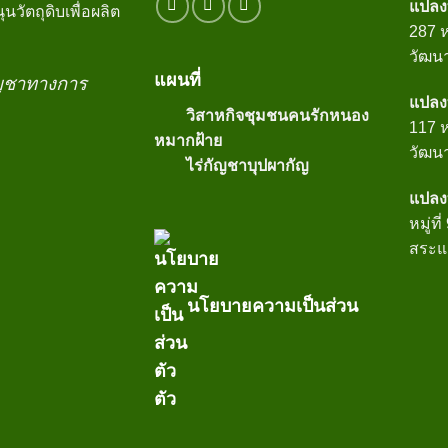
แปลงท
นวัตถุดิบเพื่อผลิต
287 ห
วัฒน
แผนที่
ัญชาทางการ
แปลงท
วิสาหกิจชุมชนคนรักหนอง
117 ห
หมากฝ้าย
วัฒน
ไร่กัญชาบุปผากัญ
แปลงท
หมู่ท
สระแ
นโยบายความเป็นส่วน
ตัว