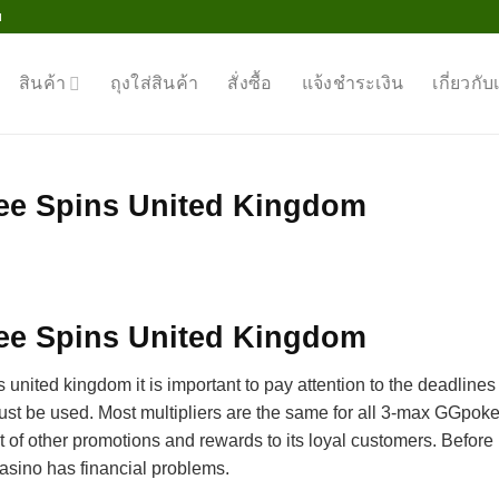
ย
สินค้า
ถุงใส่สินค้า
สั่งซื้อ
แจ้งชำระเงิน
เกี่ยวกับ
ee Spins United Kingdom
ee Spins United Kingdom
s united kingdom it is important to pay attention to the deadlines
st be used. Most multipliers are the same for all 3-max GGpoke
et of other promotions and rewards to its loyal customers. Before
 casino has financial problems.