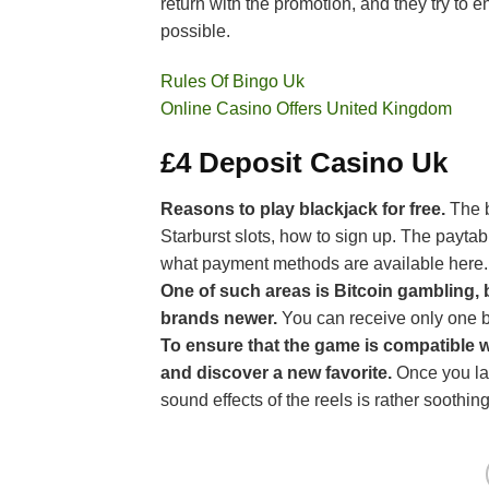
return with the promotion, and they try to 
possible.
Rules Of Bingo Uk
Online Casino Offers United Kingdom
£4 Deposit Casino Uk
Reasons to play blackjack for free.
The b
Starburst slots, how to sign up. The paytab
what payment methods are available here.
One of such areas is Bitcoin gambling, 
brands newer.
You can receive only one b
To ensure that the game is compatible wi
and discover a new favorite.
Once you la
sound effects of the reels is rather soothing