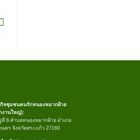
หกิจชุมชนคนรักหนองหมากฝ้าย
กงานใหญ่):
ู่ที่ 6 ตำบลหนองหมากฝ้าย อำเภอ
านคร จังหวัดสระแก้ว 27160