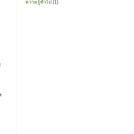
ความรู้ทั่วไป
(1)
Spins
2026
d
e